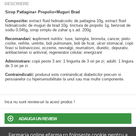
DESCRIERE
Sirop Patlagina+ Propolis+Muguri Brad
Compozitie:
extract fluid hidroalcoolic de patlagina 10g, extract fluid
hidroalcoolic de muguri de brad 10g, tinctura de propolis 1g, benzoat de
sodiu 0,045g, sirop simplu de zahar q.s.ad. 200g.
Recomandari: s
upliment nutritiv: tuse, laringita, bronsita, cancer, pielo-
cistite, nefrite, uretrite, boli pulmonare, boli de ficat, ulcer stomacal, copii
firavi si bolnaviciosi, eczeme, nevralgii, reumatism, diuretic, depurativ,
antibacterian si antiviral, regenerator celular, energizant.
Administrare:
copii peste 3 ani: 1 lingurita de 3 ori pe zi; adulti: 1 lingura
de 3 ori pe zi.
Contraindicatii:
produsul este contraindicat diabeticilor precum si
persoanelor cu hipersensibilitate la unul sau mai multe componente.
Inca nu sunt review-uri la acest produs !
ADAUGA UN REVIEW
Farmacia online efarma.ro foloseste cookie pentru a