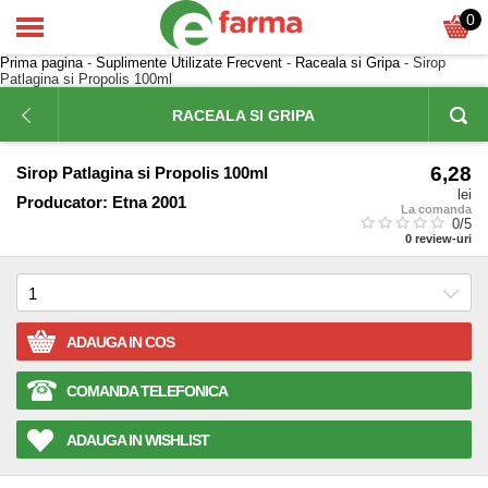
0
Prima pagina
-
Suplimente Utilizate Frecvent
-
Raceala si Gripa
- Sirop
Patlagina si Propolis 100ml
RACEALA SI GRIPA
6,28
Sirop Patlagina si Propolis 100ml
lei
Producator:
Etna 2001
La comanda
0
/5
0
review-uri
ADAUGA IN COS
COMANDA TELEFONICA
ADAUGA IN WISHLIST