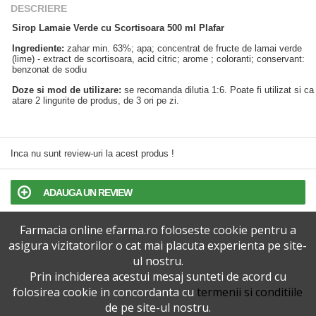
DESCRIERE
Sirop Lamaie Verde cu Scortisoara 500 ml Plafar
Ingrediente:
zahar min. 63%; apa; concentrat de fructe de lamai verde
(lime) - extract de scortisoara, acid citric; arome ; coloranti; conservant:
benzonat de sodiu
Doze si mod de utilizare:
se recomanda dilutia 1:6. Poate fi utilizat si ca
atare 2 lingurite de produs, de 3 ori pe zi.
Inca nu sunt review-uri la acest produs !
ADAUGA UN REVIEW
Farmacia online efarma.ro foloseste cookie pentru a
TERMENI SI CONDITII
asigura vizitatorilor o cat mai placuta experienta pe site-
ul nostru.
POLITICA DE CONFIDENTIALITATE
Prin inchiderea acestui mesaj sunteti de acord cu
folosirea cookie in concordanta cu
termenii si conditiile
VERSIUNEA DESKTOP
de pe site-ul nostru.