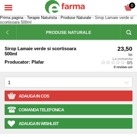
0
Prima pagina
-
Terapie Naturista
-
Produse Naturale
- Sirop Lamaie verde si
scortisoara 500ml
PRODUSE NATURALE
23,50
Sirop Lamaie verde si scortisoara
500ml
lei
La comanda
Producator:
Plafar
0
/5
0
review-uri
ADAUGA IN COS
COMANDA TELEFONICA
ADAUGA IN WISHLIST