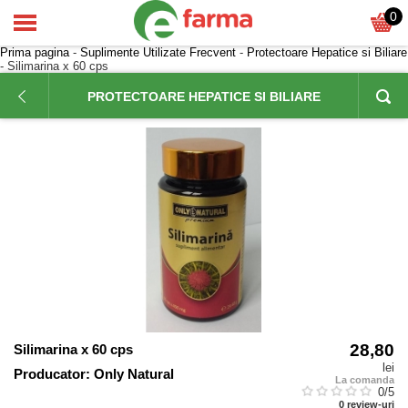
0
Prima pagina
-
Suplimente Utilizate Frecvent
-
Protectoare Hepatice si Biliare
- Silimarina x 60 cps
PROTECTOARE HEPATICE SI BILIARE
28,80
Silimarina x 60 cps
lei
Producator:
Only Natural
La comanda
0
/5
0
review-uri