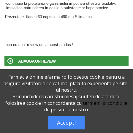
-contribuie la protejarea organismului impotriva stresului oxidativ,
-impiedica patrunderea in celula a substantelor hepatotoxice.
Prezentare: flacon 60 capsule a 490 mg Silimarina
Inca nu sunt review-uri la acest produs !
ADAUGA UN REVIEW
Farmacia online efarma.ro foloseste cookie pentru a
TERMENI SI CONDITII
asigura vizitatorilor o cat mai placuta experienta pe site-
ul nostru.
POLITICA DE CONFIDENTIALITATE
Prin inchiderea acestui mesaj sunteti de acord cu
folosirea cookie in concordanta cu
termenii si conditiile
VERSIUNEA DESKTOP
de pe site-ul nostru.
Accept!
Telefoane eFarma:
0727515368
Dreptul de autor © efarma.ro - Toate Drepturile Rezervate.