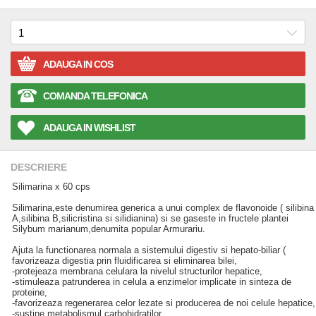
ADAUGA IN COS
COMANDA TELEFONICA
ADAUGA IN WISHLIST
DESCRIERE
Silimarina x 60 cps
Silimarina,este denumirea generica a unui complex de flavonoide ( silibina
A,silibina B,silicristina si silidianina) si se gaseste in fructele plantei
Silybum marianum,denumita popular Armurariu.
Ajuta la functionarea normala a sistemului digestiv si hepato-biliar (
favorizeaza digestia prin fluidificarea si eliminarea bilei,
-protejeaza membrana celulara la nivelul structurilor hepatice,
-stimuleaza patrunderea in celula a enzimelor implicate in sinteza de
proteine,
-favorizeaza regenerarea celor lezate si producerea de noi celule hepatice,
-sustine metabolismul carbohidratilor,