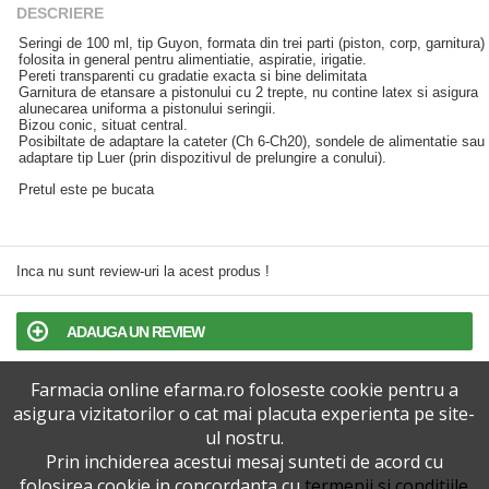
DESCRIERE
Seringi de 100 ml, tip Guyon, formata din trei parti (piston, corp, garnitura)
folosita in general pentru alimentiatie, aspiratie, irigatie.
Pereti transparenti cu gradatie exacta si bine delimitata
Garnitura de etansare a pistonului cu 2 trepte, nu contine latex si asigura
alunecarea uniforma a pistonului seringii.
Bizou conic, situat central.
Posibiltate de adaptare la cateter (Ch 6-Ch20), sondele de alimentatie sau
adaptare tip Luer (prin dispozitivul de prelungire a conului).
Pretul este pe bucata
Inca nu sunt review-uri la acest produs !
ADAUGA UN REVIEW
Farmacia online efarma.ro foloseste cookie pentru a
TERMENI SI CONDITII
asigura vizitatorilor o cat mai placuta experienta pe site-
ul nostru.
POLITICA DE CONFIDENTIALITATE
Prin inchiderea acestui mesaj sunteti de acord cu
folosirea cookie in concordanta cu
termenii si conditiile