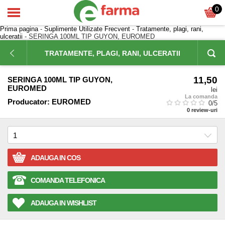
0
Prima pagina
-
Suplimente Utilizate Frecvent
-
Tratamente, plagi, rani,
ulceratii
- SERINGA 100ML TIP GUYON, EUROMED
TRATAMENTE, PLAGI, RANI, ULCERATII
11,50
SERINGA 100ML TIP GUYON,
EUROMED
lei
La comanda
Producator:
EUROMED
0
/5
0
review-uri
ADAUGA IN COS
COMANDA TELEFONICA
ADAUGA IN WISHLIST