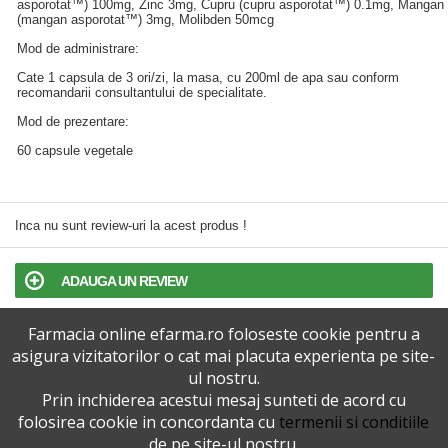
asporotat™) 100mg, Zinc 3mg, Cupru (cupru asporotat™) 0.1mg, Mangan
(mangan asporotat™) 3mg, Molibden 50mcg
Mod de administrare:
Cate 1 capsula de 3 ori/zi, la masa, cu 200ml de apa sau conform
recomandarii consultantului de specialitate.
Mod de prezentare:
60 capsule vegetale
Inca nu sunt review-uri la acest produs !
ADAUGA UN REVIEW
Farmacia online efarma.ro foloseste cookie pentru a
TERMENI SI CONDITII
asigura vizitatorilor o cat mai placuta experienta pe site-
ul nostru.
POLITICA DE CONFIDENTIALITATE
Prin inchiderea acestui mesaj sunteti de acord cu
folosirea cookie in concordanta cu
termenii si conditiile
VERSIUNEA DESKTOP
de pe site-ul nostru.