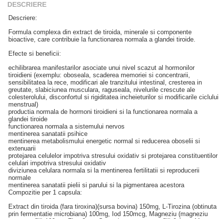
DESCRIERE
Descriere:
Formula complexa din extract de tiroida, minerale si componente
bioactive, care contribuie la functionarea normala a glandei tiroide.
Efecte si beneficii:
echilibrarea manifestarilor asociate unui nivel scazut al hormonilor
tiroidieni (exemplu: oboseala, scaderea memoriei si concentrarii,
sensibilitatea la rece, modificari ale tranzitului intestinal, cresterea in
greutate, slabiciunea musculara, raguseala, nivelurile crescute ale
colesterolului, disconfortul si rigiditatea incheieturilor si modificarile ciclului
menstrual)
productia normala de hormoni tiroidieni si la functionarea normala a
glandei tiroide
functionarea normala a sistemului nervos
mentinerea sanatatii psihice
mentinerea metabolismului energetic normal si reducerea oboselii si
extenuarii
protejarea celulelor impotriva stresului oxidativ si protejarea constituentilor
celulari impotriva stresului oxidativ
diviziunea celulara normala si la mentinerea fertilitatii si reproducerii
normale
mentinerea sanatatii pielii si parului si la pigmentarea acestora
Compozitie per 1 capsula:
Extract din tiroida (fara tiroxina)(sursa bovina) 150mg, L-Tirozina (obtinuta
prin fermentatie microbiana) 100mg, Iod 150mcg, Magneziu (magneziu