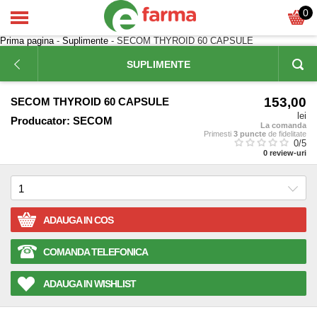
0
Prima pagina
-
Suplimente
- SECOM THYROID 60 CAPSULE
SUPLIMENTE
153,00
SECOM THYROID 60 CAPSULE
lei
Producator:
SECOM
La comanda
Primesti
3 puncte
de fidelitate
0
/5
0
review-uri
ADAUGA IN COS
COMANDA TELEFONICA
ADAUGA IN WISHLIST