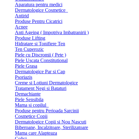
Aparatura pentru medici
Dermatologice Cosmetice
Antirid
Produse Pentru Cicatrici
Acnee
Anti Ageing ( Impotriva Imbatranirii )
Produse Lifting
Hidratare si Tonifiere Ten
Ten Cuperozic
Piele cu Discromii ( Pete )
Piele Uscata Constitutional
Piele Grasa
Dermatologice Par si Cap
Psoriazis
Creme si Lotiuni Dermatologice
Tratament Negi si Bataturi
Demachiante
Piele Sensibila
Mama si copilul
Produse pentru Perioada Sarcinii
Cosmetice Copii
Dermatologice Copii si Nou Nascuti
Biberoane, Incalzitoare, Sterilizatoare
Mama care Alapteaza
Colici