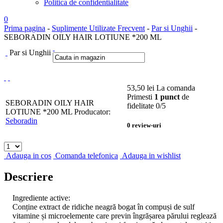
Politica de confidentialitate
0
Prima pagina
-
Suplimente Utilizate Frecvent
-
Par si Unghii
-
SEBORADIN OILY HAIR LOTIUNE *200 ML
Par si Unghii
53,50
lei
La comanda
Primesti
1 punct
de
SEBORADIN OILY HAIR
fidelitate
0
/5
LOTIUNE *200 ML
Producator:
Seboradin
0
review-uri
Adauga in cos
Comanda telefonica
Adauga in wishlist
Descriere
Ingrediente active:
Conține extract de ridiche neagră bogat în compuși de sulf
vitamine și microelemente care previn îngrășarea părului reglează