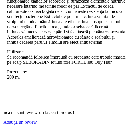
funcționarea glandelor seboreice și furnizează elementele nutritive
necesare întărind rădăcinile frelor de par Extractul de coadă
calului este o sursă bogată de siliciu mărește rezistență la micoză
și infecții bacteriene Extractul de pojarnita calmează iritațiile
scalpului elimina mâncărimea are efect calmant asupra sistemului
nervos reglând funcționarea glandelor sebacee Glicerină
hidratează intens netezește părul și facilitează pieptănarea acestuia
Acorales ameliorează aprovizionarea cu sânge a scalpului și
inhibă căderea părului Timolul are efect antibacterian
Utilizare:
Se recomandă folosirea împreună cu preparate care trebuie masate
pe scalp SEBORADIN loțiuni fole FORȚE sau Oily Hair
Prezentare:
200 ml
Inca nu sunt review-uri la acest produs !
Adauga un review