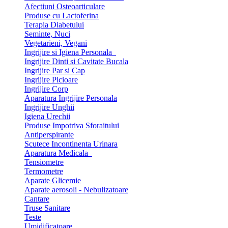
Afectiuni Osteoarticulare
Produse cu Lactoferina
Terapia Diabetului
Seminte, Nuci
Vegetarieni, Vegani
Ingrijire si Igiena Personala
Ingrijire Dinti si Cavitate Bucala
Ingrijire Par si Cap
Ingrijire Picioare
Ingrijire Corp
Aparatura Ingrijire Personala
Ingrijire Unghii
Igiena Urechii
Produse Impotriva Sforaitului
Antiperspirante
Scutece Incontinenta Urinara
Aparatura Medicala
Tensiometre
Termometre
Aparate Glicemie
Aparate aerosoli - Nebulizatoare
Cantare
Truse Sanitare
Teste
Umidificatoare