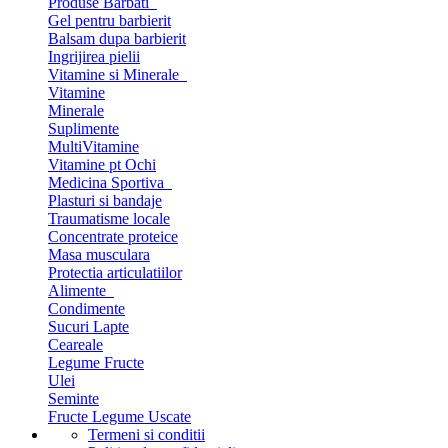
Produse Barbati
Gel pentru barbierit
Balsam dupa barbierit
Ingrijirea pielii
Vitamine si Minerale
Vitamine
Minerale
Suplimente
MultiVitamine
Vitamine pt Ochi
Medicina Sportiva
Plasturi si bandaje
Traumatisme locale
Concentrate proteice
Masa musculara
Protectia articulatiilor
Alimente
Condimente
Sucuri Lapte
Ceareale
Legume Fructe
Ulei
Seminte
Fructe Legume Uscate
Termeni si conditii