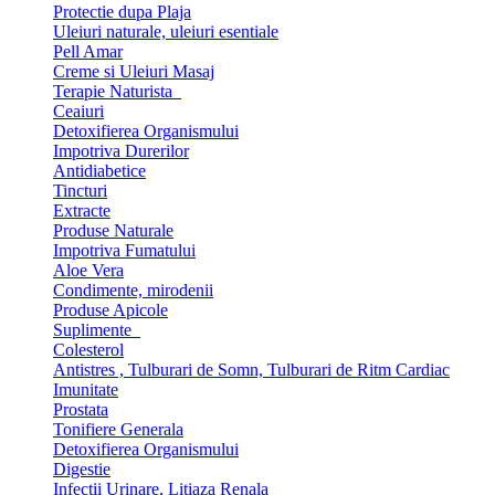
Protectie dupa Plaja
Uleiuri naturale, uleiuri esentiale
Pell Amar
Creme si Uleiuri Masaj
Terapie Naturista
Ceaiuri
Detoxifierea Organismului
Impotriva Durerilor
Antidiabetice
Tincturi
Extracte
Produse Naturale
Impotriva Fumatului
Aloe Vera
Condimente, mirodenii
Produse Apicole
Suplimente
Colesterol
Antistres , Tulburari de Somn, Tulburari de Ritm Cardiac
Imunitate
Prostata
Tonifiere Generala
Detoxifierea Organismului
Digestie
Infectii Urinare, Litiaza Renala