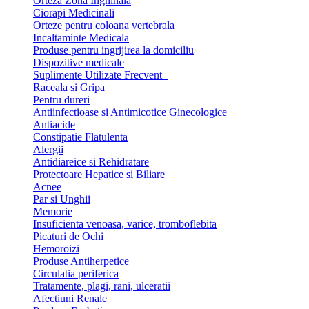
Orteza Zona Inghinala
Ciorapi Medicinali
Orteze pentru coloana vertebrala
Incaltaminte Medicala
Produse pentru ingrijirea la domiciliu
Dispozitive medicale
Suplimente Utilizate Frecvent
Raceala si Gripa
Pentru dureri
Antiinfectioase si Antimicotice Ginecologice
Antiacide
Constipatie Flatulenta
Alergii
Antidiareice si Rehidratare
Protectoare Hepatice si Biliare
Acnee
Par si Unghii
Memorie
Insuficienta venoasa, varice, tromboflebita
Picaturi de Ochi
Hemoroizi
Produse Antiherpetice
Circulatia periferica
Tratamente, plagi, rani, ulceratii
Afectiuni Renale