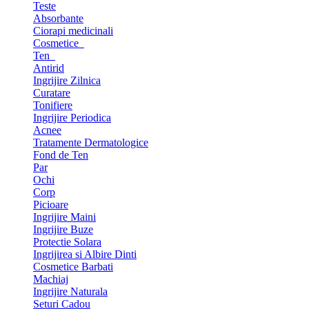
Teste
Absorbante
Ciorapi medicinali
Cosmetice
Ten
Antirid
Ingrijire Zilnica
Curatare
Tonifiere
Ingrijire Periodica
Acnee
Tratamente Dermatologice
Fond de Ten
Par
Ochi
Corp
Picioare
Ingrijire Maini
Ingrijire Buze
Protectie Solara
Ingrijirea si Albire Dinti
Cosmetice Barbati
Machiaj
Ingrijire Naturala
Seturi Cadou