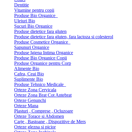
Dentitie
Vitamine pentru copii
Produse Bio Organice
Uleiuri Bio
Sucuri Bio Organice
Produse dietetice fara gluten
Produse dietetice fara gluten, fara lactoza si colesterol
Produse Cosmetice Organice
Sapunuri Organice
Produse Igiena Intima Organice
Produse Bio Organice Copii
Produse Organice pentru Corp
Alimente Bio
Cafea, Ceai Bio
Suplimente Bio
Produse Tehnico Medicale
Orteze Zona Cervicala
Orteze Zona Brat Cot Antebrat
Orteze Genunchi
Orteze Mana
Plasturi , Comprese , Ocluzoare
Orteze Torace si Abdomen
Carje , Bastoane , Dispozitive de Mers
Orteze glezna si picior