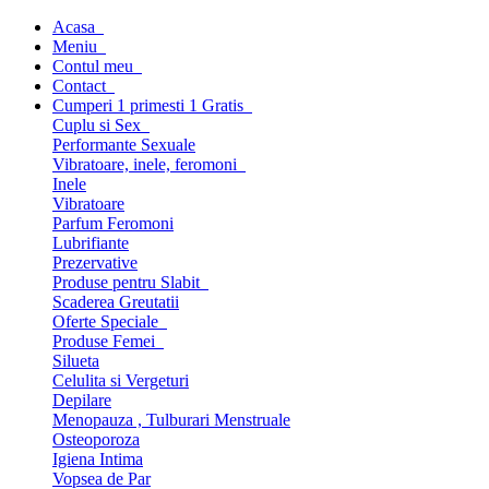
Acasa
Meniu
Contul meu
Contact
Cumperi 1 primesti 1 Gratis
Cuplu si Sex
Performante Sexuale
Vibratoare, inele, feromoni
Inele
Vibratoare
Parfum Feromoni
Lubrifiante
Prezervative
Produse pentru Slabit
Scaderea Greutatii
Oferte Speciale
Produse Femei
Silueta
Celulita si Vergeturi
Depilare
Menopauza , Tulburari Menstruale
Osteoporoza
Igiena Intima
Vopsea de Par