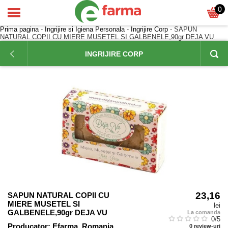
0
Prima pagina
-
Ingrijire si Igiena Personala
-
Ingrijire Corp
- SAPUN
NATURAL COPII CU MIERE MUSETEL SI GALBENELE,90gr DEJA VU
INGRIJIRE CORP
23,16
SAPUN NATURAL COPII CU
MIERE MUSETEL SI
lei
GALBENELE,90gr DEJA VU
La comanda
0
/5
Producator:
Efarma, Romania
0
review-uri