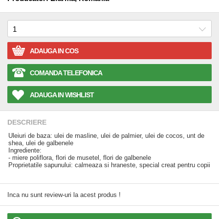
ADAUGA IN COS
COMANDA TELEFONICA
ADAUGA IN WISHLIST
DESCRIERE
Uleiuri de baza: ulei de masline, ulei de palmier, ulei de cocos, unt de
shea, ulei de galbenele
Ingrediente:
- miere poliflora, flori de musetel, flori de galbenele
Proprietatile sapunului: calmeaza si hraneste, special creat pentru copii
Inca nu sunt review-uri la acest produs !