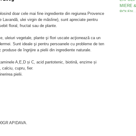
olosind doar cele mai fine ingrediente din regiunea Provence
e Lavandă, ulei virgin de măsline), sunt apreciate pentru
sebit floral, fructat sau de plante.
e, uleiuri vegetale, plante şi flori uscate acţionează ca un
idermei. Sunt ideale şi pentru persoanele cu probleme de ten
produse de îngrijire a pielii din ingrediente naturale.
taminele A,E,D și C, acid pantotenic, biotină, enzime și
calciu, cupru, fier.
nerirea pielii.
0GR APIDAVA.