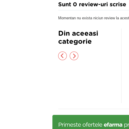
Sunt 0 review-uri scrise
Momentan nu exista niciun review la acest
Din aceeasi
categorie
ZOMER CU PROPOLIS 15ml
GEL EXFOLIANT PENTRU
CURATARE 100ML
PITTORESCO
00 lei
140,28 lei
Primeste ofertele
efarma
pr