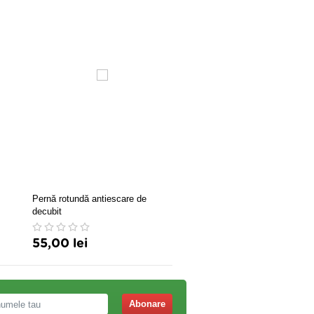
Pernă rotundă antiescare de
CREMA FATA PIELE USCA
decubit
LAPTE MAGARITA&CIMB
50ML ORO BIANCO
55,00 lei
123,60 lei
Abonare