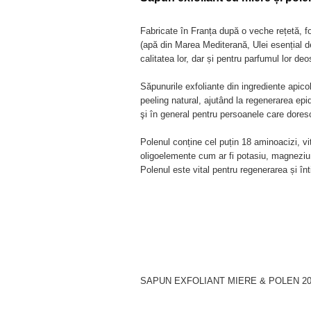
Fabricate în Franța după o veche rețetă, f
(apă din Marea Mediterană, Ulei esențial d
calitatea lor, dar și pentru parfumul lor deo
Săpunurile exfoliante din ingrediente apicol
peeling natural, ajutând la regenerarea ep
şi în general pentru persoanele care doresc 
Polenul conține cel puțin 18 aminoacizi, vi
oligoelemente cum ar fi potasiu, magneziu, 
Polenul este vital pentru regenerarea și înti
SAPUN EXFOLIANT MIERE & POLEN 20