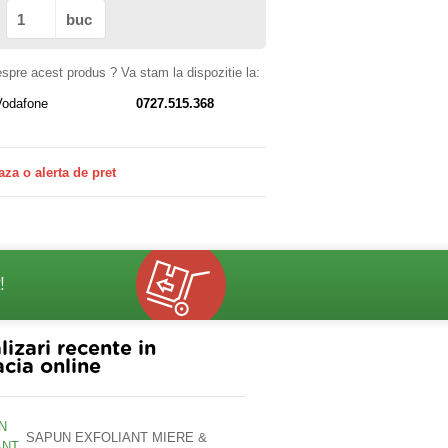
buc
despre acest produs ? Va stam la dispozitie la:
Vodafone
0727.515.368
aza o alerta de pret
!
lizari recente in
cia online
SAPUN EXFOLIANT MIERE &