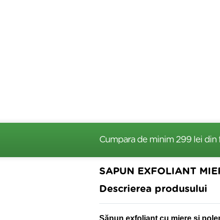
Cumpara de minim 299 lei
din 
SAPUN EXFOLIANT MIE
Descrierea produsului
Săpun exfoliant cu miere și pol