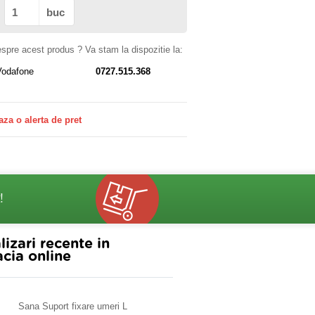
buc
despre acest produs ? Va stam la dispozitie la:
Vodafone
0727.515.368
aza o alerta de pret
!
lizari recente in
cia online
Sana Suport fixare umeri L