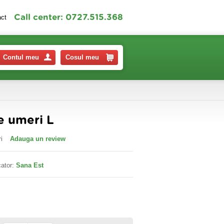
Call center: 0727.515.368
act
Contul meu
Cosul meu
e umeri L
i
Adauga un review
ator:
Sana Est