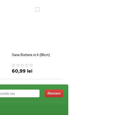
Sana Burtiera nr.4 (86cm)
Sana Glezniere elastice M
60,99 lei
39,48 lei
Abonare