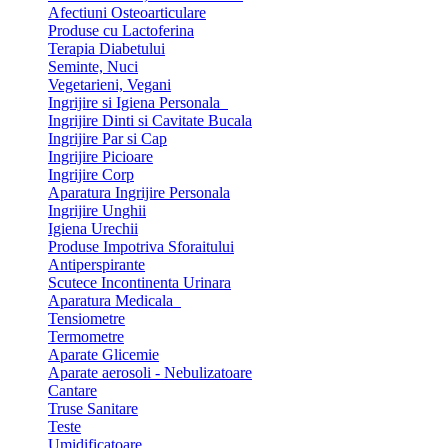
Afectiuni Osteoarticulare
Produse cu Lactoferina
Terapia Diabetului
Seminte, Nuci
Vegetarieni, Vegani
Ingrijire si Igiena Personala
Ingrijire Dinti si Cavitate Bucala
Ingrijire Par si Cap
Ingrijire Picioare
Ingrijire Corp
Aparatura Ingrijire Personala
Ingrijire Unghii
Igiena Urechii
Produse Impotriva Sforaitului
Antiperspirante
Scutece Incontinenta Urinara
Aparatura Medicala
Tensiometre
Termometre
Aparate Glicemie
Aparate aerosoli - Nebulizatoare
Cantare
Truse Sanitare
Teste
Umidificatoare