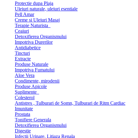
Protectie dupa Plaja
Uleiuri naturale, uleiuri esentiale
Pell Amar
Creme si Uleiuri Masaj
Terapie Naturista
Ceaiuri
Detoxifierea Organismului
Impotriva Durerilor
Antidiabetice
Tincturi
Extracte
Produse Naturale
Impotriva Fumatului
Aloe Vera
Condimente, mirodenii
Produse Apicole
Suplimente
Colesterol
Antistres , Tulburari de Somn, Tulburari de Ritm Cardiac
Imunitate
Prostata
Tonifiere Generala
Detoxifierea Organismului
Digestie
Infectii Urinare, Litiaza Renala