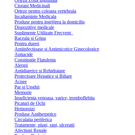
Orteza Zona Inghinala
Ciorapi Medicinali
Orteze pentru coloana vertebrala
Incaltaminte Medicala
Produse pentru ingrijirea la domiciliu
Dispozitive medicale
Suplimente Utilizate Frecvent
Raceala si Gripa
Pentru dureri
Antiinfectioase si Antimicotice Ginecologice
Antiacide
Constipatie Flatulenta
Alergii
Antidiareice si Rehidratare
Protectoare Hepatice si Biliare
Acnee
Par si Unghii
Memorie
Insuficienta venoasa, varice, tromboflebita
Picaturi de Ochi
Hemoroizi
Produse Antiherpetice
Circulatia periferica
Tratamente, plagi, rani, ulceratii
Afectiuni Renale