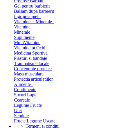
Produse Barbati
Gel pentru barbierit
Balsam dupa barbierit
Ingrijirea pielii
Vitamine si Minerale
Vitamine
Minerale
Suplimente
MultiVitamine
Vitamine pt Ochi
Medicina Sportiva
Plasturi si bandaje
Traumatisme locale
Concentrate proteice
Masa musculara
Protectia articulatiilor
Alimente
Condimente
Sucuri Lapte
Ceareale
Legume Fructe
Ulei
Seminte
Fructe Legume Uscate
Termeni si conditii