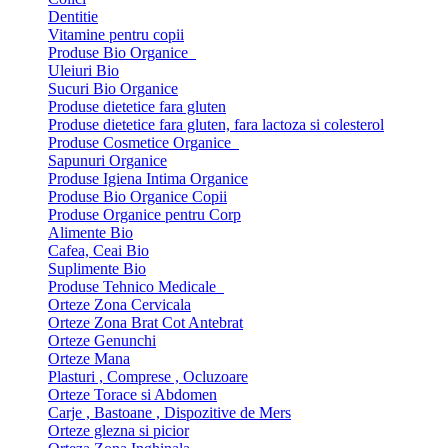
Dentitie
Vitamine pentru copii
Produse Bio Organice
Uleiuri Bio
Sucuri Bio Organice
Produse dietetice fara gluten
Produse dietetice fara gluten, fara lactoza si colesterol
Produse Cosmetice Organice
Sapunuri Organice
Produse Igiena Intima Organice
Produse Bio Organice Copii
Produse Organice pentru Corp
Alimente Bio
Cafea, Ceai Bio
Suplimente Bio
Produse Tehnico Medicale
Orteze Zona Cervicala
Orteze Zona Brat Cot Antebrat
Orteze Genunchi
Orteze Mana
Plasturi , Comprese , Ocluzoare
Orteze Torace si Abdomen
Carje , Bastoane , Dispozitive de Mers
Orteze glezna si picior