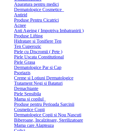
Aparatura pentru medici
Dermatologice Cosmetice
Antirid
Produse Pentru Cicatrici
Acnee
Anti Ageing ( Impotriva Imbatranirii )
Produse Lifting
Hidratare si Tonifiere Ten
Ten Cuperozic
Piele cu Discromii ( Pete )
Piele Uscata Constitutional
Piele Grasa
Dermatologice Par si Cap
Psoriazis
Creme si Lotiuni Dermatologice
Tratament Negi si Bataturi
Demachiante
Piele Sensibila
Mama si copilul
Produse pentru Perioada Sarcinii
Cosmetice Copii
Dermatologice Copii si Nou Nascuti
Biberoane, Incalzitoare, Sterilizatoare
Mama care Alapteaza
Colici