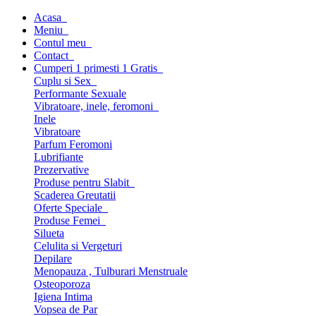
Acasa
Meniu
Contul meu
Contact
Cumperi 1 primesti 1 Gratis
Cuplu si Sex
Performante Sexuale
Vibratoare, inele, feromoni
Inele
Vibratoare
Parfum Feromoni
Lubrifiante
Prezervative
Produse pentru Slabit
Scaderea Greutatii
Oferte Speciale
Produse Femei
Silueta
Celulita si Vergeturi
Depilare
Menopauza , Tulburari Menstruale
Osteoporoza
Igiena Intima
Vopsea de Par