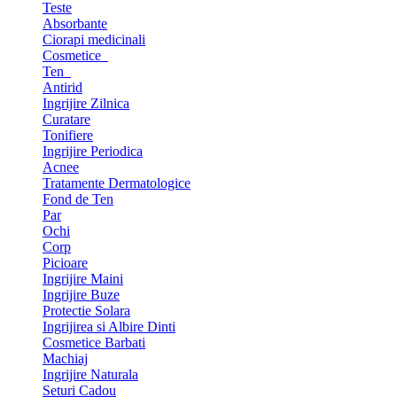
Teste
Absorbante
Ciorapi medicinali
Cosmetice
Ten
Antirid
Ingrijire Zilnica
Curatare
Tonifiere
Ingrijire Periodica
Acnee
Tratamente Dermatologice
Fond de Ten
Par
Ochi
Corp
Picioare
Ingrijire Maini
Ingrijire Buze
Protectie Solara
Ingrijirea si Albire Dinti
Cosmetice Barbati
Machiaj
Ingrijire Naturala
Seturi Cadou