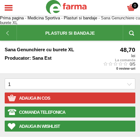
0
Prima pagina
-
Medicina Sportiva
-
Plasturi si bandaje
- Sana Genunchiere cu
burete XL
PLASTURI SI BANDAJE
48,70
Sana Genunchiere cu burete XL
lei
Producator:
Sana Est
La comanda
0
/5
0
review-uri
ADAUGA IN COS
COMANDA TELEFONICA
ADAUGA IN WISHLIST