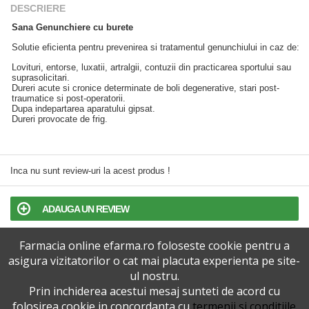
DESCRIERE
Sana Genunchiere cu burete
Solutie eficienta pentru prevenirea si tratamentul genunchiului in caz de:
Lovituri, entorse, luxatii, artralgii, contuzii din practicarea sportului sau
suprasolicitari.
Dureri acute si cronice determinate de boli degenerative, stari post-
traumatice si post-operatorii.
Dupa indepartarea aparatului gipsat.
Dureri provocate de frig.
Inca nu sunt review-uri la acest produs !
ADAUGA UN REVIEW
Farmacia online efarma.ro foloseste cookie pentru a
TERMENI SI CONDITII
asigura vizitatorilor o cat mai placuta experienta pe site-
ul nostru.
POLITICA DE CONFIDENTIALITATE
Prin inchiderea acestui mesaj sunteti de acord cu
folosirea cookie in concordanta cu
termenii si conditiile