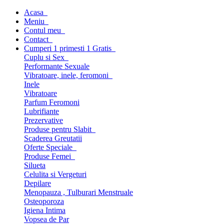
Acasa
Meniu
Contul meu
Contact
Cumperi 1 primesti 1 Gratis
Cuplu si Sex
Performante Sexuale
Vibratoare, inele, feromoni
Inele
Vibratoare
Parfum Feromoni
Lubrifiante
Prezervative
Produse pentru Slabit
Scaderea Greutatii
Oferte Speciale
Produse Femei
Silueta
Celulita si Vergeturi
Depilare
Menopauza , Tulburari Menstruale
Osteoporoza
Igiena Intima
Vopsea de Par