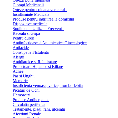
Orteza Zona Inghinala
Ciorapi Medicinali
Orteze pentru coloana vertebrala
Incaltaminte Medicala
Produse pentru ingrijirea la domiciliu
Dispozitive medicale
Suplimente Utilizate Frecvent
Raceala si Gripa
Pentru dureri
Antiinfectioase si Antimicotice Ginecologice
Antiacide
Constipatie Flatulenta
Alergii
Antidiareice si Rehidratare
Protectoare Hepatice si Biliare
Acnee
Par si Unghii
Memorie
Insuficienta venoasa, varice, tromboflebita
Picaturi de Ochi
Hemoroizi
Produse Antiherpetice
Circulatia periferica
Tratamente, plagi, rani, ulceratii
Afectiuni Renale