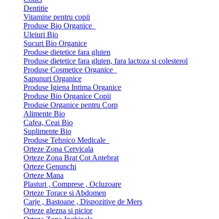
Dentitie
Vitamine pentru copii
Produse Bio Organice
Uleiuri Bio
Sucuri Bio Organice
Produse dietetice fara gluten
Produse dietetice fara gluten, fara lactoza si colesterol
Produse Cosmetice Organice
Sapunuri Organice
Produse Igiena Intima Organice
Produse Bio Organice Copii
Produse Organice pentru Corp
Alimente Bio
Cafea, Ceai Bio
Suplimente Bio
Produse Tehnico Medicale
Orteze Zona Cervicala
Orteze Zona Brat Cot Antebrat
Orteze Genunchi
Orteze Mana
Plasturi , Comprese , Ocluzoare
Orteze Torace si Abdomen
Carje , Bastoane , Dispozitive de Mers
Orteze glezna si picior