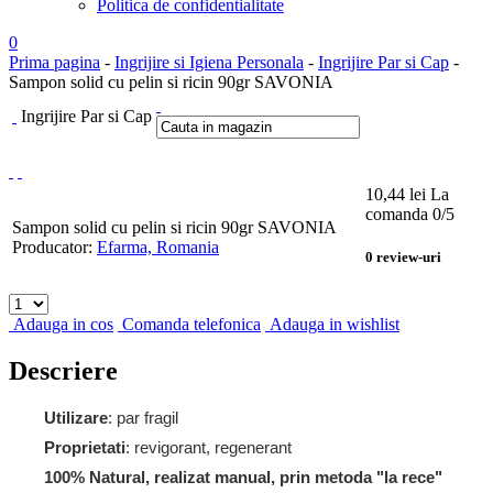
Politica de confidentialitate
0
Prima pagina
-
Ingrijire si Igiena Personala
-
Ingrijire Par si Cap
-
Sampon solid cu pelin si ricin 90gr SAVONIA
Ingrijire Par si Cap
10,44
lei
La
comanda
0
/5
Sampon solid cu pelin si ricin 90gr SAVONIA
Producator:
Efarma, Romania
0
review-uri
Adauga in cos
Comanda telefonica
Adauga in wishlist
Descriere
Utilizare
: par fragil
Proprietati
: revigorant, regenerant
100% Natural, realizat manual, prin metoda "la rece"