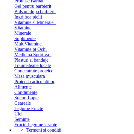
Produse Barbati
Gel pentru barbierit
Balsam dupa barbierit
Ingrijirea pielii
Vitamine si Minerale
Vitamine
Minerale
Suplimente
MultiVitamine
Vitamine pt Ochi
Medicina Sportiva
Plasturi si bandaje
Traumatisme locale
Concentrate proteice
Masa musculara
Protectia articulatiilor
Alimente
Condimente
Sucuri Lapte
Ceareale
Legume Fructe
Ulei
Seminte
Fructe Legume Uscate
Termeni si conditii