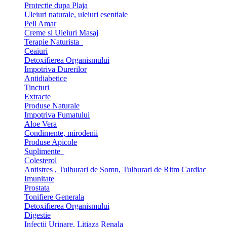
Protectie dupa Plaja
Uleiuri naturale, uleiuri esentiale
Pell Amar
Creme si Uleiuri Masaj
Terapie Naturista
Ceaiuri
Detoxifierea Organismului
Impotriva Durerilor
Antidiabetice
Tincturi
Extracte
Produse Naturale
Impotriva Fumatului
Aloe Vera
Condimente, mirodenii
Produse Apicole
Suplimente
Colesterol
Antistres , Tulburari de Somn, Tulburari de Ritm Cardiac
Imunitate
Prostata
Tonifiere Generala
Detoxifierea Organismului
Digestie
Infectii Urinare, Litiaza Renala