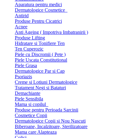
Aparatura pentru medici
Dermatologice Cosmetice
Antirid
Produse Pentru Cicatrici
Acnee
Anti Ageing ( Impotriva Imbatranirii )
Produse Lifting
Hidratare si Tonifiere Ten
Ten Cuperozic
Piele cu Discromii ( Pete )
Piele Uscata Constitutional
Piele Grasa
Dermatologice Par si Cap
Psoriazis
Creme si Lotiuni Dermatologice
Tratament Negi si Bataturi
Demachiante
Piele Sensibila
Mama si copilul
Produse pentru Perioada Sarcinii
Cosmetice Copii
Dermatologice Copii si Nou Nascuti
Biberoane, Incalzitoare, Sterilizatoare
Mama care Alapteaza
Colici