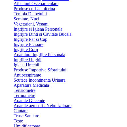
Afectiuni Osteoarticulare
Produse cu Lactoferina
Terapia Diabetului
Seminte, Nuci
Vegetarieni, Vegani
Ingrijire si Igiena Personala
Ingrijire Dinti si Cavitate Bucala
Ingrijire Par si Cap
Ingrijire Picioare
Ingrijire Corp
Aparatura Ingrijire Personala
Ingrijire Unghii
Igiena Urechii
Produse Impotriva Sforaitului
Antiperspirante
Scutece Incontinenta Urinara
Aparatura Medicala
Tensiometre
Termometre
Aparate Glicemie
Aparate aerosoli - Nebulizatoare
Cantare
Truse Sanitare
Teste
Umidificatoare