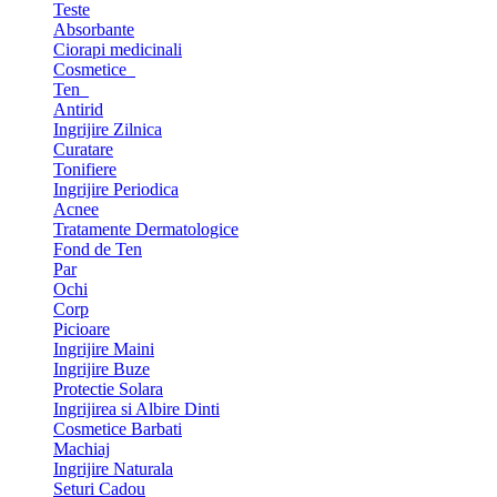
Teste
Absorbante
Ciorapi medicinali
Cosmetice
Ten
Antirid
Ingrijire Zilnica
Curatare
Tonifiere
Ingrijire Periodica
Acnee
Tratamente Dermatologice
Fond de Ten
Par
Ochi
Corp
Picioare
Ingrijire Maini
Ingrijire Buze
Protectie Solara
Ingrijirea si Albire Dinti
Cosmetice Barbati
Machiaj
Ingrijire Naturala
Seturi Cadou