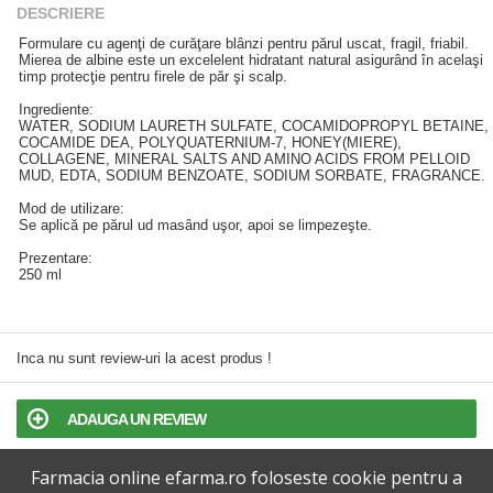
DESCRIERE
Formulare cu agenţi de curăţare blânzi pentru părul uscat, fragil, friabil.
Mierea de albine este un excelelent hidratant natural asigurând în acelaşi
timp protecţie pentru firele de păr şi scalp.
Ingrediente:
WATER, SODIUM LAURETH SULFATE, COCAMIDOPROPYL BETAINE,
COCAMIDE DEA, POLYQUATERNIUM-7, HONEY(MIERE),
COLLAGENE, MINERAL SALTS AND AMINO ACIDS FROM PELLOID
MUD, EDTA, SODIUM BENZOATE, SODIUM SORBATE, FRAGRANCE.
Mod de utilizare:
Se aplică pe părul ud masând uşor, apoi se limpezeşte.
Prezentare:
250 ml
Inca nu sunt review-uri la acest produs !
ADAUGA UN REVIEW
Farmacia online efarma.ro foloseste cookie pentru a
TERMENI SI CONDITII