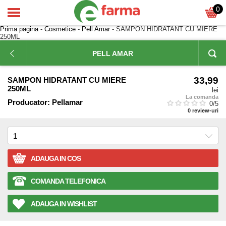
0
Prima pagina
-
Cosmetice
-
Pell Amar
- SAMPON HIDRATANT CU MIERE
250ML
PELL AMAR
33,99
SAMPON HIDRATANT CU MIERE
250ML
lei
La comanda
Producator:
Pellamar
0
/5
0
review-uri
ADAUGA IN COS
COMANDA TELEFONICA
ADAUGA IN WISHLIST