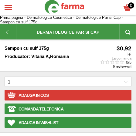
0
Prima pagina
-
Dermatologice Cosmetice
-
Dermatologice Par si Cap
-
Sampon cu sulf 175g
DERMATOLOGICE PAR SI CAP
30,92
Sampon cu sulf 175g
lei
Producator:
Vitalia K,Romania
La comanda
0
/5
0
review-uri
ADAUGA IN COS
COMANDA TELEFONICA
ADAUGA IN WISHLIST