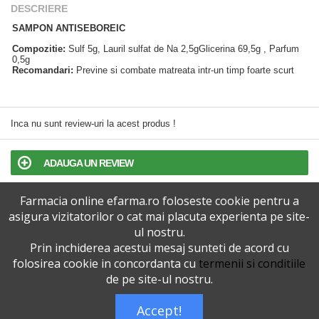
DESCRIERE
SAMPON ANTISEBOREIC
Compozitie:
Sulf 5g, Lauril sulfat de Na 2,5gGlicerina 69,5g , Parfum
0,5g
Recomandari:
Previne si combate matreata intr-un timp foarte scurt
Inca nu sunt review-uri la acest produs !
ADAUGA UN REVIEW
Farmacia online efarma.ro foloseste cookie pentru a
TERMENI SI CONDITII
asigura vizitatorilor o cat mai placuta experienta pe site-
ul nostru.
POLITICA DE CONFIDENTIALITATE
Prin inchiderea acestui mesaj sunteti de acord cu
folosirea cookie in concordanta cu
termenii si conditiile
VERSIUNEA DESKTOP
de pe site-ul nostru.
Accept!
Telefoane eFarma:
0727515368