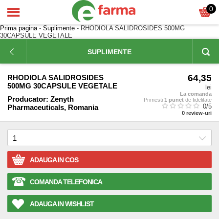
0
Prima pagina
-
Suplimente
- RHODIOLA SALIDROSIDES 500MG
30CAPSULE VEGETALE
SUPLIMENTE
64,35
RHODIOLA SALIDROSIDES
500MG 30CAPSULE VEGETALE
lei
La comanda
Producator:
Zenyth
Primesti
1 punct
de fidelitate
0
/5
Pharmaceuticals, Romania
0
review-uri
ADAUGA IN COS
COMANDA TELEFONICA
ADAUGA IN WISHLIST