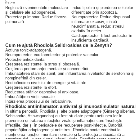
fizice.
Reglează evenimentele moleculare
Induc lipoliza și pierderea celulelor
și celulare ale adipogenezei.
diferențiate prin apoptoză.
Protector pulmonar. Reduc fibroza
Neuroprotector. Reduc răspunsul
pulmonară.
inflamator excesiv, inhibă
neuroinflamația, reduc stresul
oxidativ în creier.
Cardioprotector. Efect protector în
insuficiența cardiacă.
Cum te ajută Rhodiola Salidrosides de la Zenyth?
Acțiune tonic-adaptogenă.
Neuroprotector, cardioprotector și protector vascular.
Protecție antioxidantă.
Creșterea rezistenței la stres și oboseală.
Creșterea performanței mentale și concentrării.
Îmbunătățirea stării de spirit, prin influențarea nivelurilor de serotonină și
norepinefrină din creier.
Redobândirea nivelului de energie și vitalitate.
Creșterea rezistenței la efort.
Reducerea stărilor depresive și anxioase.
Îmbunătățirea vieții sexuale.
Întârzierea procesului de îmbătrânire.
Rhodiola: antiinflamator, antiviral și imunostimulator natural
În ultima perioadă, Rhodiola și alte plante adaptogene (Ginseng siberian,
Schisandra, Ashwagandha) au fost studiate pentru acțiunea lor în
prevenirea și tratarea infecțiilor virale și inflamației care însoțește
infecțiile, dar și în perioadele de recuperare post-infecție. Datorită
proprietăților adaptogene și antistres, Rhodiola poate contribui la
menținerea funcției imunitare normale și la protecția antioxidantă a