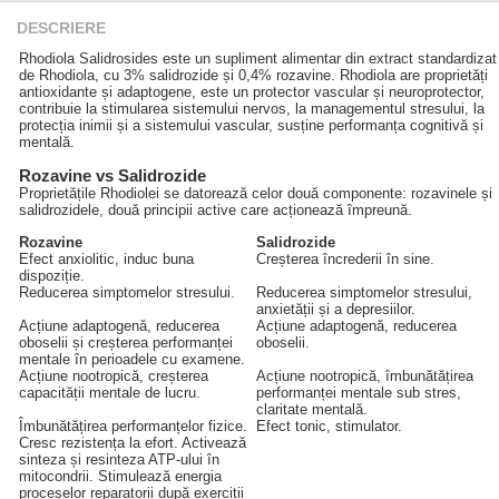
DESCRIERE
Rhodiola Salidrosides este un supliment alimentar din extract standardizat
de Rhodiola, cu 3% salidrozide și 0,4% rozavine. Rhodiola are proprietăți
antioxidante și adaptogene, este un protector vascular și neuroprotector,
contribuie la stimularea sistemului nervos, la managementul stresului, la
protecția inimii și a sistemului vascular, susține performanța cognitivă și
mentală.
Rozavine vs Salidrozide
Proprietățile Rhodiolei se datorează celor două componente: rozavinele și
salidrozidele, două principii active care acționează împreună.
Rozavine
Salidrozide
Efect anxiolitic, induc buna
Creșterea încrederii în sine.
dispoziție.
Reducerea simptomelor stresului.
Reducerea simptomelor stresului,
anxietății și a depresiilor.
Acțiune adaptogenă, reducerea
Acțiune adaptogenă, reducerea
oboselii și creșterea performanței
oboselii.
mentale în perioadele cu examene.
Acțiune nootropică, creșterea
Acțiune nootropică, îmbunătățirea
capacității mentale de lucru.
performanței mentale sub stres,
claritate mentală.
Îmbunătățirea performanțelor fizice.
Efect tonic, stimulator.
Cresc rezistența la efort. Activează
sinteza și resinteza ATP-ului în
mitocondrii. Stimulează energia
proceselor reparatorii după exerciții