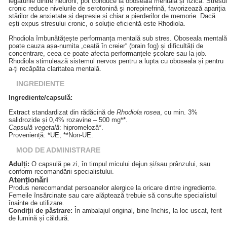
legăturile dintre neuroni, pot conduce la oboseală mentală și fizică. Stresul
cronic reduce nivelurile de serotonină și norepinefrină, favorizează apariția
stărilor de anxietate și depresie și chiar a pierderilor de memorie. Dacă
ești expus stresului cronic, o soluție eficientă este Rhodiola.
Rhodiola îmbunătățește performanța mentală sub stres. Oboseala mentală
poate cauza așa-numita „ceață în creier“ (brain fog) și dificultăți de
concentrare, ceea ce poate afecta performanțele școlare sau la job.
Rhodiola stimulează sistemul nervos pentru a lupta cu oboseala și pentru
a-ți recăpăta claritatea mentală.
INGREDIENTE
Ingrediente/capsulă:
Extract standardizat din rădăcină de
Rhodiola rosea
, cu min. 3%
salidrozide și 0,4% rozavine – 500 mg**.
Capsulă vegetală
: hipromeloză*.
Proveniență: *UE; **Non-UE.
MOD DE ADMINISTRARE
Adulți:
O capsulă pe zi, în timpul micului dejun și/sau prânzului, sau
conform recomandării specialistului.
Atenționări
Produs nerecomandat persoanelor alergice la oricare dintre ingrediente.
Femeile însărcinate sau care alăptează trebuie să consulte specialistul
înainte de utilizare.
Condiții de păstrare:
În ambalajul original, bine închis, la loc uscat, ferit
de lumină și căldură.