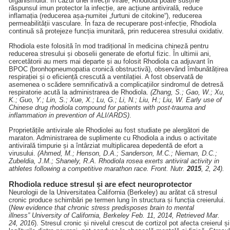
organismului. În cazul unei infecții virale, Rhodiola poate susține
răspunsul imun protector la infecție, are acțiune antivirală, reduce
inflamația (reducerea așa-numitei „furtuni de citokine“), reducerea
permeabilității vasculare. În faza de recuperare post-infecție, Rhodiola
continuă să protejeze funcția imunitară, prin reducerea stresului oxidativ.
Rhodiola este folosită în mod tradițional în medicina chineză pentru
reducerea stresului și oboselii generate de efortul fizic. În ultimii ani,
cercetătorii au mers mai departe și au folosit Rhodiola ca adjuvant în
BPOC (bronhopneumopatia cronică obstructivă), observând îmbunătățirea
respirației și o eficiență crescută a ventilației. A fost observată de
asemenea o scădere semnificativă a complicațiilor sindromul de detresă
respiratorie acută la administrarea de Rhodiola.
(Zhang, S.; Gao, W.; Xu,
K.; Guo, Y.; Lin, S.; Xue, X.; Lu, G.; Li, N.; Liu, H.; Liu, W. Early use of
Chinese drug rhodiola compound for patients with post-trauma and
inflammation in prevention of ALI
/ARDS)
.
Proprietățile antivirale ale Rhodiolei au fost studiate pe alergători de
maraton. Administrarea de suplimente cu Rhodiola a indus o activitate
antivirală timpurie și a întârziat multiplicarea depedentă de efort a
virusului.
(Ahmed, M.; Henson, D.A.; Sanderson, M.C.; Nieman, D.C.;
Zubeldia, J.M.; Shanely, R.A.
Rhodiola rosea exerts antiviral activity in
athletes following a competitive marathon race.
Front. Nutr.
2015
,
2, 24).
Rhodiola reduce stresul și are efect neuroprotector
Neurologii de la Universitatea California (Berkeley) au arătat că stresul
cronic produce schimbări pe termen lung în structura și funcția creierului.
(
New evidence that chronic stress predisposes brain to mental
illness” University of California, Berkeley Feb. 11, 2014, Retrieved Mar.
24, 2016
). Stresul cronic și nivelul crescut de cortizol pot afecta creierul și