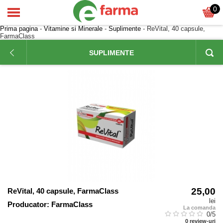
0
Prima pagina
-
Vitamine si Minerale
-
Suplimente
- ReVital, 40 capsule,
FarmaClass
SUPLIMENTE
25,00
ReVital, 40 capsule, FarmaClass
lei
Producator:
FarmaClass
La comanda
0
/5
0
review-uri