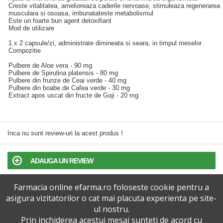
Creste vitalitatea, amelioreaza caderile nervoase, stimuleaza regenerarea
musculara si osoasa, imbunatateste metabolismul
Este un foarte bun agent detoxifiant
Mod de utilizare
1 x 2 capsule/zi, administrate dimineata si seara, in timpul meselor
Compozitie
Pulbere de Aloe vera - 90 mg
Pulbere de Spirulina platensis - 80 mg
Pulbere din frunze de Ceai verde - 40 mg
Pulbere din boabe de Cafea verde - 30 mg
Extract apos uscat din fructe de Goji - 20 mg
Inca nu sunt review-uri la acest produs !
ADAUGA UN REVIEW
Farmacia online efarma.ro foloseste cookie pentru a
TERMENI SI CONDITII
asigura vizitatorilor o cat mai placuta experienta pe site-
ul nostru.
POLITICA DE CONFIDENTIALITATE
Prin inchiderea acestui mesaj sunteti de acord cu