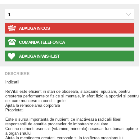
ADAUGA IN COS
COMANDA TELEFONICA
ADAUGA IN WISHLIST
DESCRIERE
Indicatii
ReVital este eficient in stari de oboseala, slabiciune, epuizare, pentru
cresterea performantelor fizice si mentale, in efort fizic la sportivi si pentru
cei care muncesc in conditii grele
Ajuta la remodelarea corporala
Proprietati
Este o sursa importanta de nutrienti ce inactiveaza radicalii liberi
responsabili de aparitia proceselor de imbatranire celulara
Contine nutrienti esentiali (vitamine, minerale) necesari functionarii optime
a organismului
Ajuta la mentinerea greutatii corporale si la tonifierea organismului