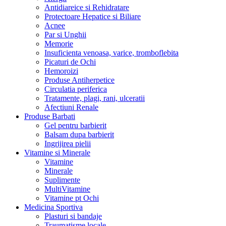
Antidiareice si Rehidratare
Protectoare Hepatice si Biliare
Acnee
Par si Unghii
Memorie
Insuficienta venoasa, varice, tromboflebita
Picaturi de Ochi
Hemoroizi
Produse Antiherpetice
Circulatia periferica
Tratamente, plagi, rani, ulceratii
Afectiuni Renale
Produse Barbati
Gel pentru barbierit
Balsam dupa barbierit
Ingrijirea pielii
Vitamine si Minerale
Vitamine
Minerale
Suplimente
MultiVitamine
Vitamine pt Ochi
Medicina Sportiva
Plasturi si bandaje
Traumatisme locale