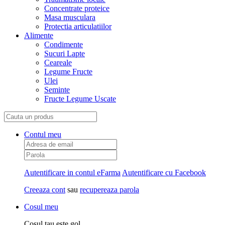
Concentrate proteice
Masa musculara
Protectia articulatiilor
Alimente
Condimente
Sucuri Lapte
Ceareale
Legume Fructe
Ulei
Seminte
Fructe Legume Uscate
Contul meu
Autentificare in contul eFarma
Autentificare cu Facebook
Creeaza cont
sau
recupereaza parola
Cosul meu
Cosul tau este gol