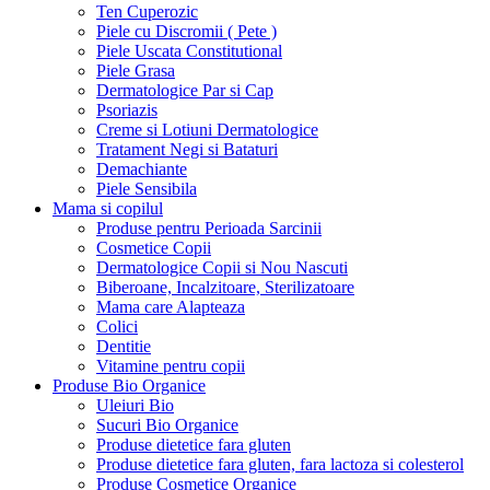
Ten Cuperozic
Piele cu Discromii ( Pete )
Piele Uscata Constitutional
Piele Grasa
Dermatologice Par si Cap
Psoriazis
Creme si Lotiuni Dermatologice
Tratament Negi si Bataturi
Demachiante
Piele Sensibila
Mama si copilul
Produse pentru Perioada Sarcinii
Cosmetice Copii
Dermatologice Copii si Nou Nascuti
Biberoane, Incalzitoare, Sterilizatoare
Mama care Alapteaza
Colici
Dentitie
Vitamine pentru copii
Produse Bio Organice
Uleiuri Bio
Sucuri Bio Organice
Produse dietetice fara gluten
Produse dietetice fara gluten, fara lactoza si colesterol
Produse Cosmetice Organice