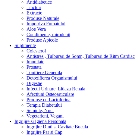
Antidiabetice
Tincturi
Extracte
Produse Naturale
Impotriva Fumatului
Aloe Vera
Condimente, mirodenii
Produse Apicole
Suplimente
Colesterol
Antistres , Tulburari de Somn, Tulburari de Ritm Cardiac
Imunitate
Prostata
Tonifiere Generala
Detoxifierea Organismului
Digestie
Infectii Urinare, Litiaza Renala
Afectiuni Osteoarticulare
Produse cu Lactoferina
Terapia Diabetului
Seminte, Nuci
Vegetarieni, Vegani
Ingrijire si Igiena Personala
Ingrijire Dinti si Cavitate Bucala
Ingrijire Par si Cap