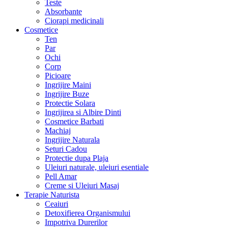
Teste
Absorbante
Ciorapi medicinali
Cosmetice
Ten
Par
Ochi
Corp
Picioare
Ingrijire Maini
Ingrijire Buze
Protectie Solara
Ingrijirea si Albire Dinti
Cosmetice Barbati
Machiaj
Ingrijire Naturala
Seturi Cadou
Protectie dupa Plaja
Uleiuri naturale, uleiuri esentiale
Pell Amar
Creme si Uleiuri Masaj
Terapie Naturista
Ceaiuri
Detoxifierea Organismului
Impotriva Durerilor