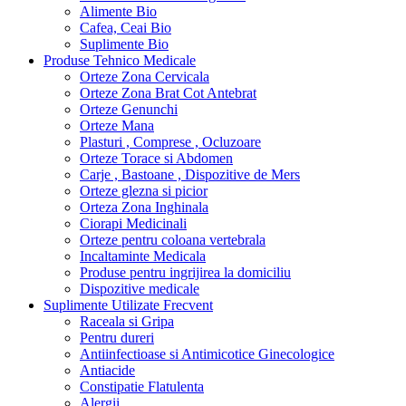
Alimente Bio
Cafea, Ceai Bio
Suplimente Bio
Produse Tehnico Medicale
Orteze Zona Cervicala
Orteze Zona Brat Cot Antebrat
Orteze Genunchi
Orteze Mana
Plasturi , Comprese , Ocluzoare
Orteze Torace si Abdomen
Carje , Bastoane , Dispozitive de Mers
Orteze glezna si picior
Orteza Zona Inghinala
Ciorapi Medicinali
Orteze pentru coloana vertebrala
Incaltaminte Medicala
Produse pentru ingrijirea la domiciliu
Dispozitive medicale
Suplimente Utilizate Frecvent
Raceala si Gripa
Pentru dureri
Antiinfectioase si Antimicotice Ginecologice
Antiacide
Constipatie Flatulenta
Alergii