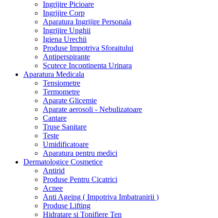
Ingrijire Picioare
Ingrijire Corp
Aparatura Ingrijire Personala
Ingrijire Unghii
Igiena Urechii
Produse Impotriva Sforaitului
Antiperspirante
Scutece Incontinenta Urinara
Aparatura Medicala
Tensiometre
Termometre
Aparate Glicemie
Aparate aerosoli - Nebulizatoare
Cantare
Truse Sanitare
Teste
Umidificatoare
Aparatura pentru medici
Dermatologice Cosmetice
Antirid
Produse Pentru Cicatrici
Acnee
Anti Ageing ( Impotriva Imbatranirii )
Produse Lifting
Hidratare si Tonifiere Ten