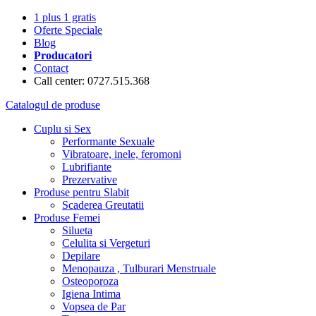
1 plus 1 gratis
Oferte Speciale
Blog
Producatori
Contact
Call center: 0727.515.368
Catalogul de produse
Cuplu si Sex
Performante Sexuale
Vibratoare, inele, feromoni
Lubrifiante
Prezervative
Produse pentru Slabit
Scaderea Greutatii
Produse Femei
Silueta
Celulita si Vergeturi
Depilare
Menopauza , Tulburari Menstruale
Osteoporoza
Igiena Intima
Vopsea de Par