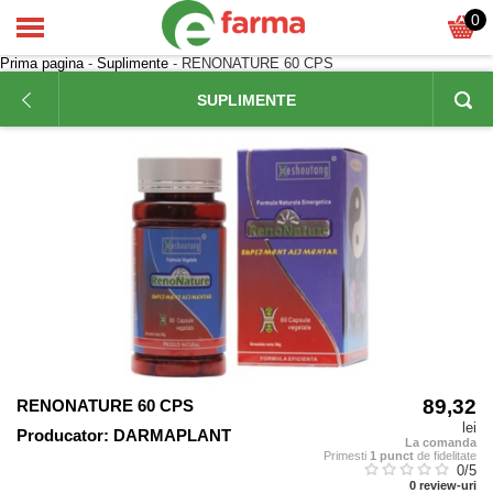
0
Prima pagina
-
Suplimente
- RENONATURE 60 CPS
SUPLIMENTE
89,32
RENONATURE 60 CPS
lei
Producator:
DARMAPLANT
La comanda
Primesti
1 punct
de fidelitate
0
/5
0
review-uri