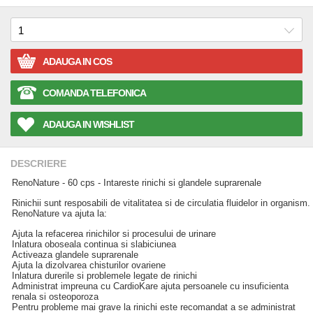
ADAUGA IN COS
COMANDA TELEFONICA
ADAUGA IN WISHLIST
DESCRIERE
RenoNature - 60 cps - Intareste rinichi si glandele suprarenale
Rinichii sunt resposabili de vitalitatea si de circulatia fluidelor in organism.
RenoNature va ajuta la:
Ajuta la refacerea rinichilor si procesului de urinare
Inlatura oboseala continua si slabiciunea
Activeaza glandele suprarenale
Ajuta la dizolvarea chisturilor ovariene
Inlatura durerile si problemele legate de rinichi
Administrat impreuna cu CardioKare ajuta persoanele cu insuficienta
renala si osteoporoza
Pentru probleme mai grave la rinichi este recomandat a se administrat