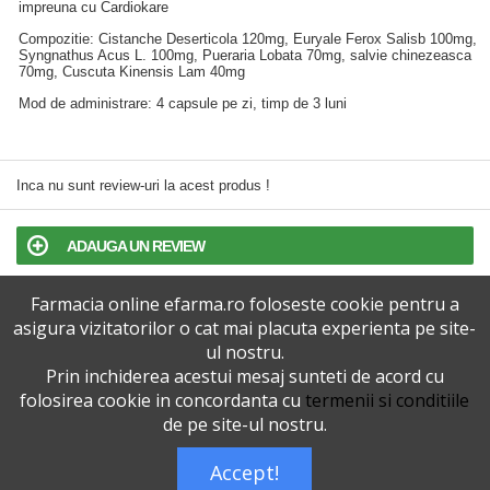
impreuna cu Cardiokare
Compozitie: Cistanche Deserticola 120mg, Euryale Ferox Salisb 100mg,
Syngnathus Acus L. 100mg, Pueraria Lobata 70mg, salvie chinezeasca
70mg, Cuscuta Kinensis Lam 40mg
Mod de administrare: 4 capsule pe zi, timp de 3 luni
Inca nu sunt review-uri la acest produs !
ADAUGA UN REVIEW
Farmacia online efarma.ro foloseste cookie pentru a
TERMENI SI CONDITII
asigura vizitatorilor o cat mai placuta experienta pe site-
ul nostru.
POLITICA DE CONFIDENTIALITATE
Prin inchiderea acestui mesaj sunteti de acord cu
folosirea cookie in concordanta cu
termenii si conditiile
VERSIUNEA DESKTOP
de pe site-ul nostru.
Accept!
Telefoane eFarma:
0727515368
Dreptul de autor © efarma.ro - Toate Drepturile Rezervate.