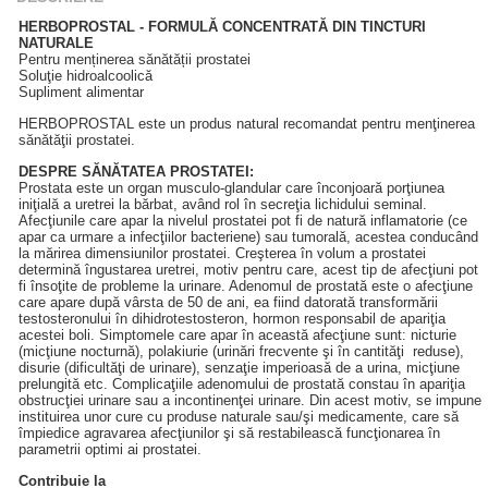
HERBOPROSTAL - FORMULĂ CONCENTRATĂ DIN TINCTURI
NATURALE
Pentru menținerea sănătății prostatei
Soluţie hidroalcoolică
Supliment alimentar
HERBOPROSTAL este un produs natural recomandat pentru menţinerea
sănătăţii prostatei.
DESPRE SĂNĂTATEA PROSTATEI:
Prostata este un organ musculo-glandular care înconjoară porţiunea
iniţială a uretrei la bărbat, având rol în secreţia lichidului seminal.
Afecţiunile care apar la nivelul prostatei pot fi de natură inflamatorie (ce
apar ca urmare a infecţiilor bacteriene) sau tumorală, acestea conducând
la mărirea dimensiunilor prostatei. Creşterea în volum a prostatei
determină îngustarea uretrei, motiv pentru care, acest tip de afecţiuni pot
fi însoţite de probleme la urinare. Adenomul de prostată este o afecţiune
care apare după vârsta de 50 de ani, ea fiind datorată transformării
testosteronului în dihidrotestosteron, hormon responsabil de apariţia
acestei boli. Simptomele care apar în această afecţiune sunt: nicturie
(micţiune nocturnă), polakiurie (urinări frecvente şi în cantităţi reduse),
disurie (dificultăţi de urinare), senzaţie imperioasă de a urina, micţiune
prelungită etc. Complicaţiile adenomului de prostată constau în apariţia
obstrucţiei urinare sau a incontinenţei urinare. Din acest motiv, se impune
instituirea unor cure cu produse naturale sau/şi medicamente, care să
împiedice agravarea afecţiunilor şi să restabilească funcţionarea în
parametrii optimi ai prostatei.
Contribuie la