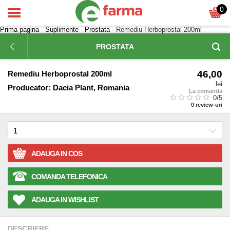
0
Prima pagina
-
Suplimente
-
Prostata
- Remediu Herboprostal 200ml
PROSTATA
46,00
Remediu Herboprostal 200ml
lei
Producator:
Dacia Plant, Romania
La comanda
0
/5
0
review-uri
ADAUGA IN COS
COMANDA TELEFONICA
ADAUGA IN WISHLIST
DESCRIERE