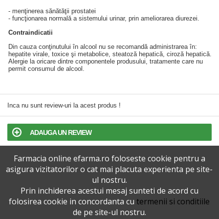
- menţinerea sănătăţii prostatei
- funcţionarea normală a sistemului urinar, prin ameliorarea diurezei.
Contraindicatii
Din cauza conţinutului în alcool nu se recomandă administrarea în:
hepatite virale, toxice şi metabolice, steatoză hepatică, ciroză hepatică.
Alergie la oricare dintre componentele produsului, tratamente care nu
permit consumul de alcool.
Inca nu sunt review-uri la acest produs !
ADAUGA UN REVIEW
Farmacia online efarma.ro foloseste cookie pentru a
TERMENI SI CONDITII
asigura vizitatorilor o cat mai placuta experienta pe site-
ul nostru.
POLITICA DE CONFIDENTIALITATE
Prin inchiderea acestui mesaj sunteti de acord cu
folosirea cookie in concordanta cu
termenii si conditiile
VERSIUNEA DESKTOP
de pe site-ul nostru.