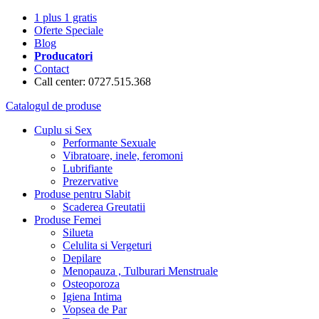
1 plus 1 gratis
Oferte Speciale
Blog
Producatori
Contact
Call center: 0727.515.368
Catalogul de produse
Cuplu si Sex
Performante Sexuale
Vibratoare, inele, feromoni
Lubrifiante
Prezervative
Produse pentru Slabit
Scaderea Greutatii
Produse Femei
Silueta
Celulita si Vergeturi
Depilare
Menopauza , Tulburari Menstruale
Osteoporoza
Igiena Intima
Vopsea de Par