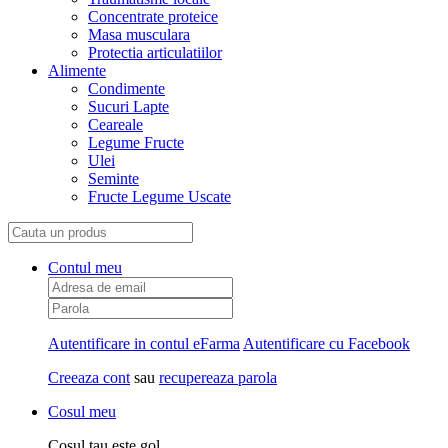
Concentrate proteice
Masa musculara
Protectia articulatiilor
Alimente
Condimente
Sucuri Lapte
Ceareale
Legume Fructe
Ulei
Seminte
Fructe Legume Uscate
Contul meu
Autentificare in contul eFarma
Autentificare cu Facebook
Creeaza cont
sau
recupereaza parola
Cosul meu
Cosul tau este gol