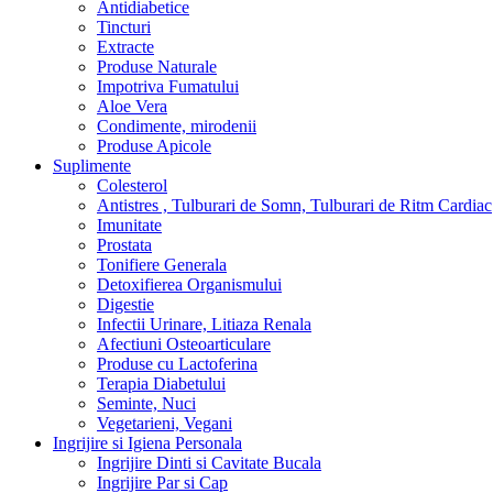
Antidiabetice
Tincturi
Extracte
Produse Naturale
Impotriva Fumatului
Aloe Vera
Condimente, mirodenii
Produse Apicole
Suplimente
Colesterol
Antistres , Tulburari de Somn, Tulburari de Ritm Cardiac
Imunitate
Prostata
Tonifiere Generala
Detoxifierea Organismului
Digestie
Infectii Urinare, Litiaza Renala
Afectiuni Osteoarticulare
Produse cu Lactoferina
Terapia Diabetului
Seminte, Nuci
Vegetarieni, Vegani
Ingrijire si Igiena Personala
Ingrijire Dinti si Cavitate Bucala
Ingrijire Par si Cap