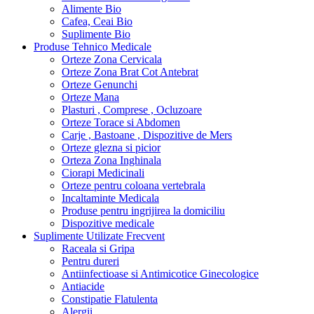
Alimente Bio
Cafea, Ceai Bio
Suplimente Bio
Produse Tehnico Medicale
Orteze Zona Cervicala
Orteze Zona Brat Cot Antebrat
Orteze Genunchi
Orteze Mana
Plasturi , Comprese , Ocluzoare
Orteze Torace si Abdomen
Carje , Bastoane , Dispozitive de Mers
Orteze glezna si picior
Orteza Zona Inghinala
Ciorapi Medicinali
Orteze pentru coloana vertebrala
Incaltaminte Medicala
Produse pentru ingrijirea la domiciliu
Dispozitive medicale
Suplimente Utilizate Frecvent
Raceala si Gripa
Pentru dureri
Antiinfectioase si Antimicotice Ginecologice
Antiacide
Constipatie Flatulenta
Alergii