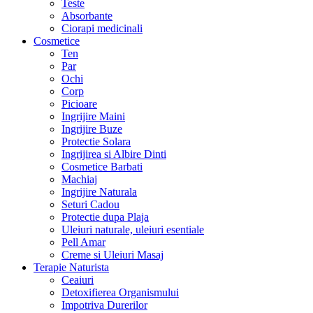
Teste
Absorbante
Ciorapi medicinali
Cosmetice
Ten
Par
Ochi
Corp
Picioare
Ingrijire Maini
Ingrijire Buze
Protectie Solara
Ingrijirea si Albire Dinti
Cosmetice Barbati
Machiaj
Ingrijire Naturala
Seturi Cadou
Protectie dupa Plaja
Uleiuri naturale, uleiuri esentiale
Pell Amar
Creme si Uleiuri Masaj
Terapie Naturista
Ceaiuri
Detoxifierea Organismului
Impotriva Durerilor