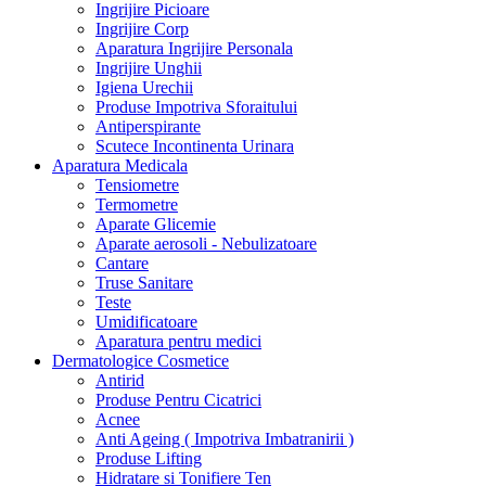
Ingrijire Picioare
Ingrijire Corp
Aparatura Ingrijire Personala
Ingrijire Unghii
Igiena Urechii
Produse Impotriva Sforaitului
Antiperspirante
Scutece Incontinenta Urinara
Aparatura Medicala
Tensiometre
Termometre
Aparate Glicemie
Aparate aerosoli - Nebulizatoare
Cantare
Truse Sanitare
Teste
Umidificatoare
Aparatura pentru medici
Dermatologice Cosmetice
Antirid
Produse Pentru Cicatrici
Acnee
Anti Ageing ( Impotriva Imbatranirii )
Produse Lifting
Hidratare si Tonifiere Ten