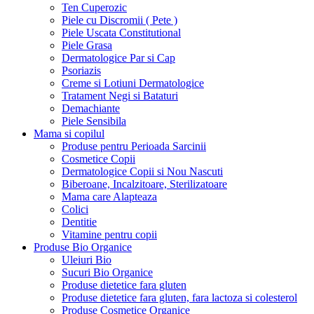
Ten Cuperozic
Piele cu Discromii ( Pete )
Piele Uscata Constitutional
Piele Grasa
Dermatologice Par si Cap
Psoriazis
Creme si Lotiuni Dermatologice
Tratament Negi si Bataturi
Demachiante
Piele Sensibila
Mama si copilul
Produse pentru Perioada Sarcinii
Cosmetice Copii
Dermatologice Copii si Nou Nascuti
Biberoane, Incalzitoare, Sterilizatoare
Mama care Alapteaza
Colici
Dentitie
Vitamine pentru copii
Produse Bio Organice
Uleiuri Bio
Sucuri Bio Organice
Produse dietetice fara gluten
Produse dietetice fara gluten, fara lactoza si colesterol
Produse Cosmetice Organice