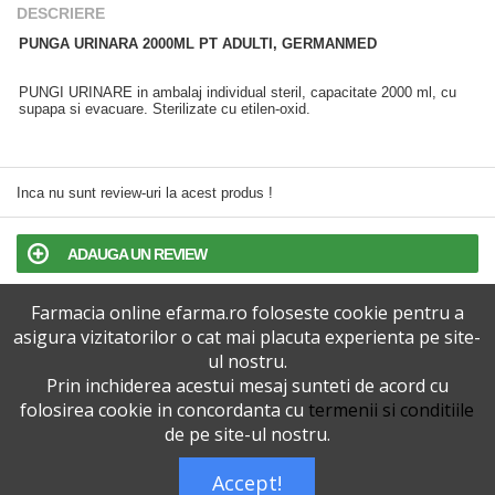
DESCRIERE
PUNGA URINARA 2000ML PT ADULTI, GERMANMED
PUNGI URINARE in ambalaj individual steril, capacitate 2000 ml, cu
supapa si evacuare. Sterilizate cu etilen-oxid.
Inca nu sunt review-uri la acest produs !
ADAUGA UN REVIEW
Farmacia online efarma.ro foloseste cookie pentru a
TERMENI SI CONDITII
asigura vizitatorilor o cat mai placuta experienta pe site-
ul nostru.
POLITICA DE CONFIDENTIALITATE
Prin inchiderea acestui mesaj sunteti de acord cu
folosirea cookie in concordanta cu
termenii si conditiile
VERSIUNEA DESKTOP
de pe site-ul nostru.
Accept!
Telefoane eFarma:
0727515368