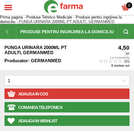
0
Prima pagina
-
Produse Tehnico Medicale
-
Produse pentru ingrijirea la
domiciliu
- PUNGA URINARA 2000ML PT ADULTI, GERMANMED
PRODUSE PENTRU INGRIJIREA LA DOMICILIU
4,50
PUNGA URINARA 2000ML PT
ADULTI, GERMANMED
lei
La comanda
Producator:
GERMANMED
0
/5
0
review-uri
ADAUGA IN COS
COMANDA TELEFONICA
ADAUGA IN WISHLIST