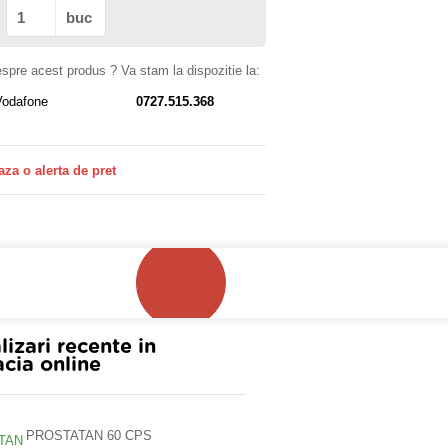
buc
despre acest produs ? Va stam la dispozitie la:
Vodafone
0727.515.368
aza o alerta de pret
!
lizari recente in
cia online
PROSTATAN 60 CPS