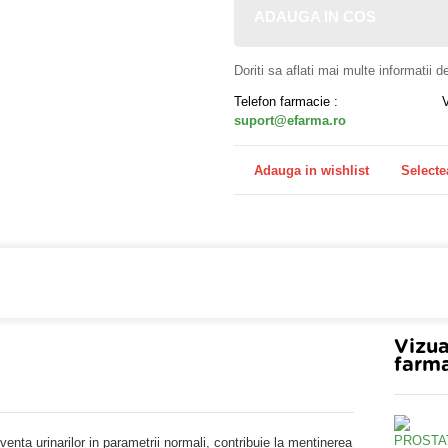
ADAUGA IN COS
Doriti sa aflati mai multe informatii 
Telefon farmacie :
suport@efarma.ro
Adauga in wishlist
Selecte
farmacia online eFarma si beneficiezi de transport gratuit
Vizua
farma
enta urinarilor in parametrii normali, contribuie la mentinerea