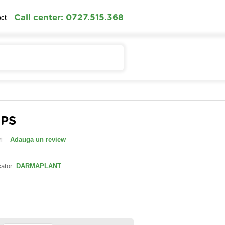
Call center: 0727.515.368
act
Contul meu
Cosul meu
CPS
i
Adauga un review
ator:
DARMAPLANT