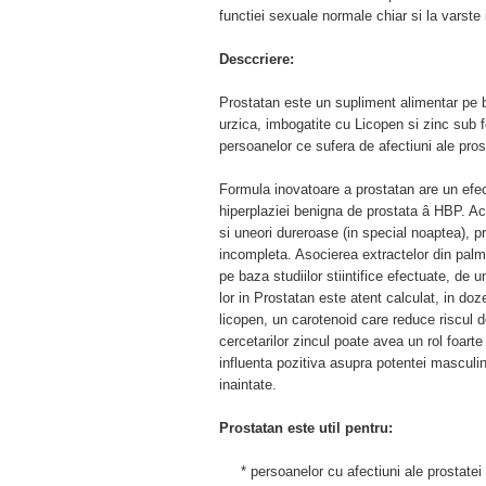
functiei sexuale normale chiar si la varste 
Desccriere:
Prostatan este un supliment alimentar pe b
urzica, imbogatite cu Licopen si zinc sub f
persoanelor ce sufera de afectiuni ale pros
Formula inovatoare a prostatan are un efect
hiperplaziei benigna de prostata â HBP. Ace
si uneori dureroase (in special noaptea), pr
incompleta. Asocierea extractelor din palmi
pe baza studiilor stiintifice efectuate, de 
lor in Prostatan este atent calculat, in do
licopen, un carotenoid care reduce riscul 
cercetarilor zincul poate avea un rol foart
influenta pozitiva asupra potentei masculine
inaintate.
Prostatan este util pentru:
* persoanelor cu afectiuni ale prostatei