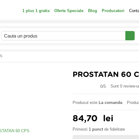
1 plus 1 gratis
Oferte Speciale
Blog
Producatori
Cont
PS
PROSTATAN 60 
Sunt 0 review-ur
0/
5
Produsul este
La comanda
Produc
84,70
lei
Primesti
1 punct
de fidelitate