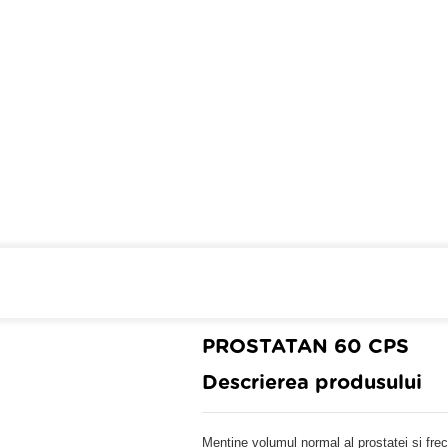
Cumpara de minim 299 lei
din 
PROSTATAN 60 CPS
Descrierea produsului
Mentine volumul normal al prostatei si frecv