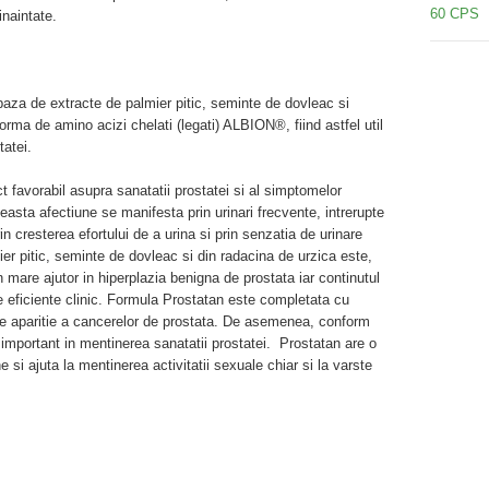
inaintate.
aza de extracte de palmier pitic, seminte de dovleac si
orma de amino acizi chelati (legati) ALBION®, fiind astfel util
tatei.
 favorabil asupra sanatatii prostatei si al simptomelor
asta afectiune se manifesta prin urinari frecvente, intrerupte
in cresterea efortului de a urina si prin senzatia de urinare
er pitic, seminte de dovleac si din radacina de urzica este,
un mare ajutor in hiperplazia benigna de prostata iar continutul
ze eficiente clinic. Formula Prostatan este completata cu
de aparitie a cancerelor de prostata. De asemenea, conform
e important in mentinerea sanatatii prostatei. Prostatan are o
 si ajuta la mentinerea activitatii sexuale chiar si la varste