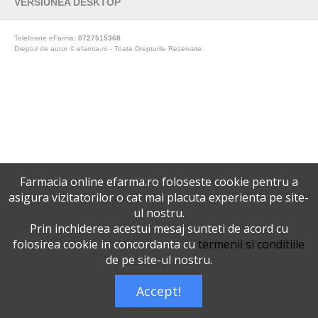
VERSIUNEA DESKTOP
Telefoane eFarma:
0727515368
Dreptul de autor © efarma.ro - Toate Drepturile Rezervate.
Farmacia online efarma.ro foloseste cookie pentru a
asigura vizitatorilor o cat mai placuta experienta pe site-
ul nostru.
Prin inchiderea acestui mesaj sunteti de acord cu
folosirea cookie in concordanta cu
termenii si conditiile
de pe site-ul nostru.
Accept!