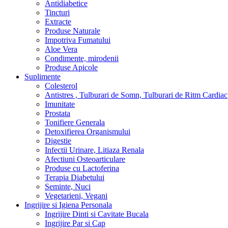
Antidiabetice
Tincturi
Extracte
Produse Naturale
Impotriva Fumatului
Aloe Vera
Condimente, mirodenii
Produse Apicole
Suplimente
Colesterol
Antistres , Tulburari de Somn, Tulburari de Ritm Cardiac
Imunitate
Prostata
Tonifiere Generala
Detoxifierea Organismului
Digestie
Infectii Urinare, Litiaza Renala
Afectiuni Osteoarticulare
Produse cu Lactoferina
Terapia Diabetului
Seminte, Nuci
Vegetarieni, Vegani
Ingrijire si Igiena Personala
Ingrijire Dinti si Cavitate Bucala
Ingrijire Par si Cap