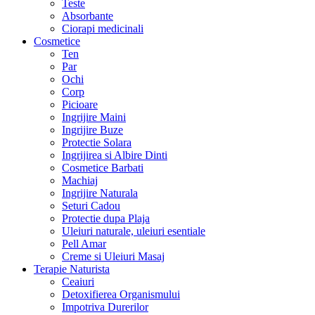
Teste
Absorbante
Ciorapi medicinali
Cosmetice
Ten
Par
Ochi
Corp
Picioare
Ingrijire Maini
Ingrijire Buze
Protectie Solara
Ingrijirea si Albire Dinti
Cosmetice Barbati
Machiaj
Ingrijire Naturala
Seturi Cadou
Protectie dupa Plaja
Uleiuri naturale, uleiuri esentiale
Pell Amar
Creme si Uleiuri Masaj
Terapie Naturista
Ceaiuri
Detoxifierea Organismului
Impotriva Durerilor