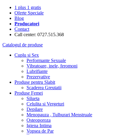
1 plus 1 gratis
Oferte Speciale
Blog
Producatori
Contact
Call center: 0727.515.368
Catalogul de produse
Cuplu si Sex
Performante Sexuale
Vibratoare, inele, feromoni
Lubrifiante
Prezervative
Produse pentru Slabit
Scaderea Greutatii
Produse Femei
Silueta
Celulita si Vergeturi
Depilare
Menopauza , Tulburari Menstruale
Osteoporoza
Igiena Intima
Vopsea de Par