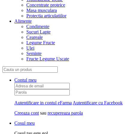
Concentrate proteice
Masa musculara
Protectia articulatiilor
Alimente
Condimente
Sucuri Lapte
Ceareale
Legume Fructe
Ulei
Seminte
Fructe Legume Uscate
Contul meu
Autentificare in contul eFarma
Autentificare cu Facebook
Creeaza cont
sau
recupereaza parola
Cosul meu
Cosul tau este gol