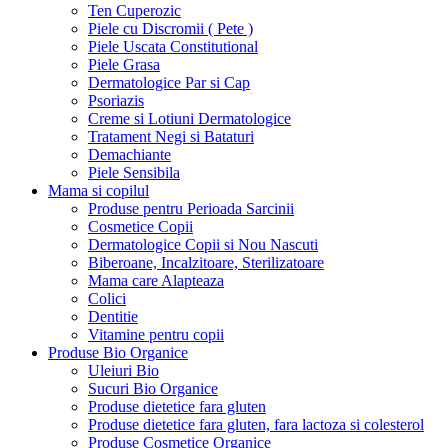
Ten Cuperozic
Piele cu Discromii ( Pete )
Piele Uscata Constitutional
Piele Grasa
Dermatologice Par si Cap
Psoriazis
Creme si Lotiuni Dermatologice
Tratament Negi si Bataturi
Demachiante
Piele Sensibila
Mama si copilul
Produse pentru Perioada Sarcinii
Cosmetice Copii
Dermatologice Copii si Nou Nascuti
Biberoane, Incalzitoare, Sterilizatoare
Mama care Alapteaza
Colici
Dentitie
Vitamine pentru copii
Produse Bio Organice
Uleiuri Bio
Sucuri Bio Organice
Produse dietetice fara gluten
Produse dietetice fara gluten, fara lactoza si colesterol
Produse Cosmetice Organice