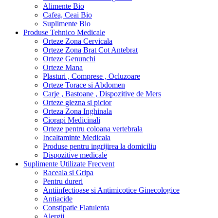
Alimente Bio
Cafea, Ceai Bio
Suplimente Bio
Produse Tehnico Medicale
Orteze Zona Cervicala
Orteze Zona Brat Cot Antebrat
Orteze Genunchi
Orteze Mana
Plasturi , Comprese , Ocluzoare
Orteze Torace si Abdomen
Carje , Bastoane , Dispozitive de Mers
Orteze glezna si picior
Orteza Zona Inghinala
Ciorapi Medicinali
Orteze pentru coloana vertebrala
Incaltaminte Medicala
Produse pentru ingrijirea la domiciliu
Dispozitive medicale
Suplimente Utilizate Frecvent
Raceala si Gripa
Pentru dureri
Antiinfectioase si Antimicotice Ginecologice
Antiacide
Constipatie Flatulenta
Alergii