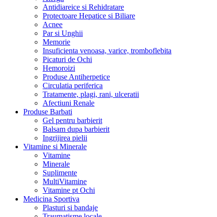
Antidiareice si Rehidratare
Protectoare Hepatice si Biliare
Acnee
Par si Unghii
Memorie
Insuficienta venoasa, varice, tromboflebita
Picaturi de Ochi
Hemoroizi
Produse Antiherpetice
Circulatia periferica
Tratamente, plagi, rani, ulceratii
Afectiuni Renale
Produse Barbati
Gel pentru barbierit
Balsam dupa barbierit
Ingrijirea pielii
Vitamine si Minerale
Vitamine
Minerale
Suplimente
MultiVitamine
Vitamine pt Ochi
Medicina Sportiva
Plasturi si bandaje
Traumatisme locale