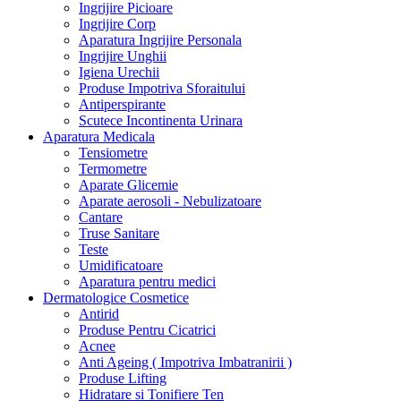
Ingrijire Picioare
Ingrijire Corp
Aparatura Ingrijire Personala
Ingrijire Unghii
Igiena Urechii
Produse Impotriva Sforaitului
Antiperspirante
Scutece Incontinenta Urinara
Aparatura Medicala
Tensiometre
Termometre
Aparate Glicemie
Aparate aerosoli - Nebulizatoare
Cantare
Truse Sanitare
Teste
Umidificatoare
Aparatura pentru medici
Dermatologice Cosmetice
Antirid
Produse Pentru Cicatrici
Acnee
Anti Ageing ( Impotriva Imbatranirii )
Produse Lifting
Hidratare si Tonifiere Ten