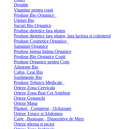
Dentitie
Vitamine pentru copii
Produse Bio Organice
Uleiuri Bio
Sucuri Bio Organice
Produse dietetice fara gluten
Produse dietetice fara gluten, fara lactoza si colesterol
Produse Cosmetice Organice
Sapunuri Organice
Produse Igiena Intima Organice
Produse Bio Organice Copii
Produse Organice pentru Corp
Alimente Bio
Cafea, Ceai Bio
Suplimente Bio
Produse Tehnico Medicale
Orteze Zona Cervicala
Orteze Zona Brat Cot Antebrat
Orteze Genunchi
Orteze Mana
Plasturi , Comprese , Ocluzoare
Orteze Torace si Abdomen
Carje , Bastoane , Dispozitive de Mers
Orteze glezna si picior