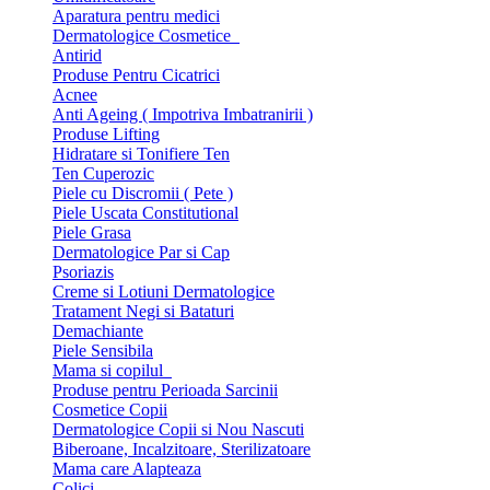
Aparatura pentru medici
Dermatologice Cosmetice
Antirid
Produse Pentru Cicatrici
Acnee
Anti Ageing ( Impotriva Imbatranirii )
Produse Lifting
Hidratare si Tonifiere Ten
Ten Cuperozic
Piele cu Discromii ( Pete )
Piele Uscata Constitutional
Piele Grasa
Dermatologice Par si Cap
Psoriazis
Creme si Lotiuni Dermatologice
Tratament Negi si Bataturi
Demachiante
Piele Sensibila
Mama si copilul
Produse pentru Perioada Sarcinii
Cosmetice Copii
Dermatologice Copii si Nou Nascuti
Biberoane, Incalzitoare, Sterilizatoare
Mama care Alapteaza
Colici