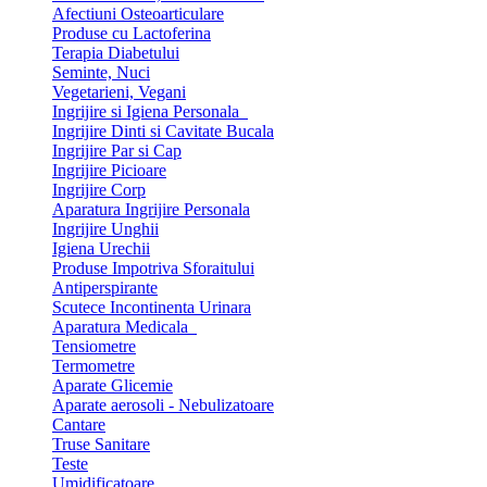
Afectiuni Osteoarticulare
Produse cu Lactoferina
Terapia Diabetului
Seminte, Nuci
Vegetarieni, Vegani
Ingrijire si Igiena Personala
Ingrijire Dinti si Cavitate Bucala
Ingrijire Par si Cap
Ingrijire Picioare
Ingrijire Corp
Aparatura Ingrijire Personala
Ingrijire Unghii
Igiena Urechii
Produse Impotriva Sforaitului
Antiperspirante
Scutece Incontinenta Urinara
Aparatura Medicala
Tensiometre
Termometre
Aparate Glicemie
Aparate aerosoli - Nebulizatoare
Cantare
Truse Sanitare
Teste
Umidificatoare