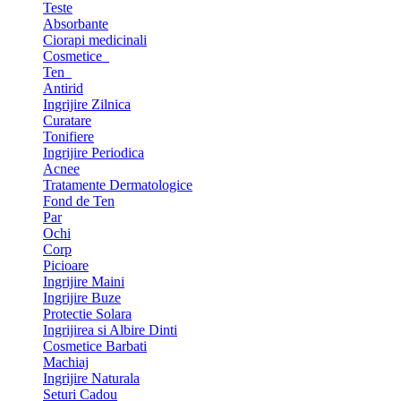
Teste
Absorbante
Ciorapi medicinali
Cosmetice
Ten
Antirid
Ingrijire Zilnica
Curatare
Tonifiere
Ingrijire Periodica
Acnee
Tratamente Dermatologice
Fond de Ten
Par
Ochi
Corp
Picioare
Ingrijire Maini
Ingrijire Buze
Protectie Solara
Ingrijirea si Albire Dinti
Cosmetice Barbati
Machiaj
Ingrijire Naturala
Seturi Cadou