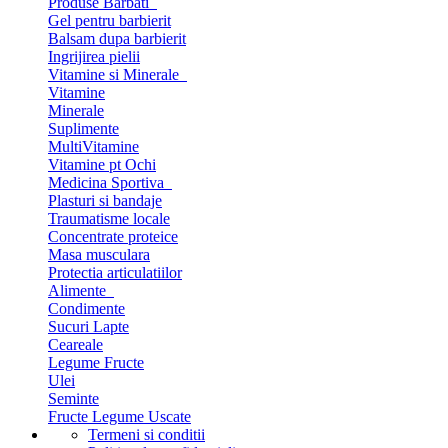
Produse Barbati
Gel pentru barbierit
Balsam dupa barbierit
Ingrijirea pielii
Vitamine si Minerale
Vitamine
Minerale
Suplimente
MultiVitamine
Vitamine pt Ochi
Medicina Sportiva
Plasturi si bandaje
Traumatisme locale
Concentrate proteice
Masa musculara
Protectia articulatiilor
Alimente
Condimente
Sucuri Lapte
Ceareale
Legume Fructe
Ulei
Seminte
Fructe Legume Uscate
Termeni si conditii