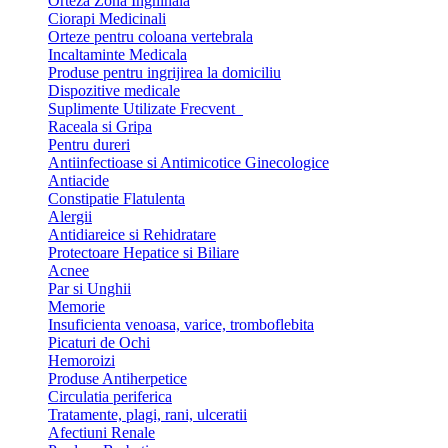
Orteza Zona Inghinala
Ciorapi Medicinali
Orteze pentru coloana vertebrala
Incaltaminte Medicala
Produse pentru ingrijirea la domiciliu
Dispozitive medicale
Suplimente Utilizate Frecvent
Raceala si Gripa
Pentru dureri
Antiinfectioase si Antimicotice Ginecologice
Antiacide
Constipatie Flatulenta
Alergii
Antidiareice si Rehidratare
Protectoare Hepatice si Biliare
Acnee
Par si Unghii
Memorie
Insuficienta venoasa, varice, tromboflebita
Picaturi de Ochi
Hemoroizi
Produse Antiherpetice
Circulatia periferica
Tratamente, plagi, rani, ulceratii
Afectiuni Renale