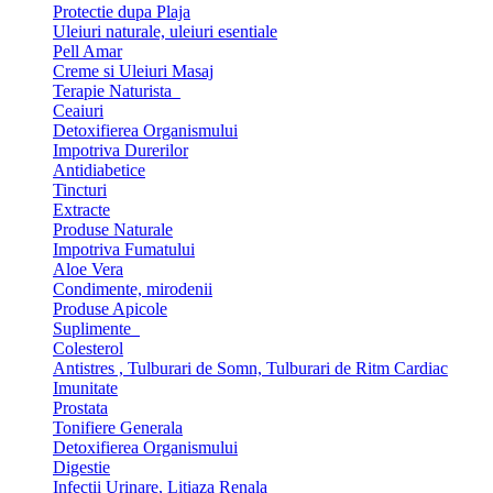
Protectie dupa Plaja
Uleiuri naturale, uleiuri esentiale
Pell Amar
Creme si Uleiuri Masaj
Terapie Naturista
Ceaiuri
Detoxifierea Organismului
Impotriva Durerilor
Antidiabetice
Tincturi
Extracte
Produse Naturale
Impotriva Fumatului
Aloe Vera
Condimente, mirodenii
Produse Apicole
Suplimente
Colesterol
Antistres , Tulburari de Somn, Tulburari de Ritm Cardiac
Imunitate
Prostata
Tonifiere Generala
Detoxifierea Organismului
Digestie
Infectii Urinare, Litiaza Renala