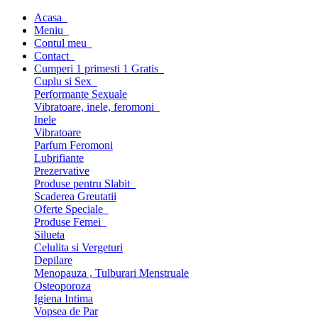
Acasa
Meniu
Contul meu
Contact
Cumperi 1 primesti 1 Gratis
Cuplu si Sex
Performante Sexuale
Vibratoare, inele, feromoni
Inele
Vibratoare
Parfum Feromoni
Lubrifiante
Prezervative
Produse pentru Slabit
Scaderea Greutatii
Oferte Speciale
Produse Femei
Silueta
Celulita si Vergeturi
Depilare
Menopauza , Tulburari Menstruale
Osteoporoza
Igiena Intima
Vopsea de Par