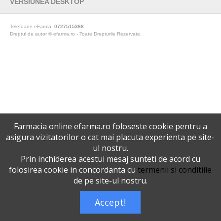
VERSIUNEA DESKTOP
Telefoane eFarma:
0727515368
Dreptul de autor © efarma.ro - Toate Drepturile Rezervate.
Farmacia online efarma.ro foloseste cookie pentru a
asigura vizitatorilor o cat mai placuta experienta pe site-
ul nostru.
Prin inchiderea acestui mesaj sunteti de acord cu
folosirea cookie in concordanta cu
termenii si conditiile
de pe site-ul nostru.
Accept!