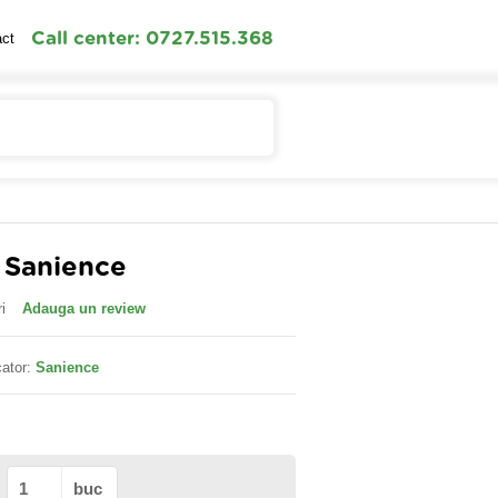
Call center: 0727.515.368
act
Contul meu
Cosul meu
 Sanience
i
Adauga un review
ator:
Sanience
buc