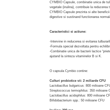
CYMBIO Capsule, combinatie unica de tulpini
vegetale (inulina), contribuie la reducerea t
CYMBIO Capsule prezinta si alte beneficii 
digestive si sustinand functionarea normal
Caracteristici si actiune:
-Intervine in reducerea si evitarea tulburar
-Formula special dezvoltata pentru echilibra
-Combinatie unica de bacterii lactice “prie
ajutand la sinteza vitaminelor B si K.
O capsula Cymbio contine:
Culturi probiotice vii: 2 miliarde CFU
Lactobacillus bulgaricus: 800 milioane CF
Streptococcus termophilus: 350 milioane
Lactobacillus acidophilus: 800 milioane C
Bifidobacterium spp.: 50 milioane CFU