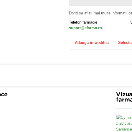
Doriti sa aflati mai multe informatii 
Telefon farmacie :
suport@efarma.ro
Adauga in wishlist
Selecte
farmacia online eFarma si beneficiezi de transport gratuit
nce
Vizua
farma