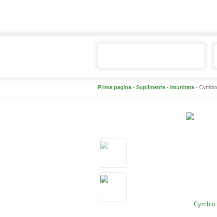
Catalogul de produse
Prima pagina
-
Suplimente
-
Imunitate
- Cymbio