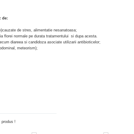
 de:
tie)cauzate de stres, alimentatie nesanatoasa;
tia florei normale pe durata tratamentului si dupa acesta.
ecum diareea si candidoza asociate utilizarii antibioticelor;
 abdominal, meteorism);
Adauga comentariu
 produs !