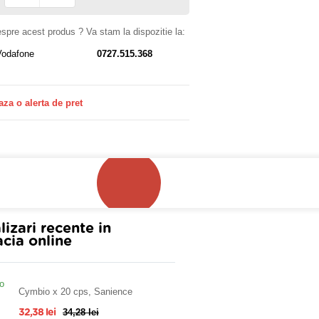
despre acest produs ? Va stam la dispozitie la:
Vodafone
0727.515.368
aza o alerta de pret
!
lizari recente in
cia online
Cymbio x 20 cps, Sanience
34,28 lei
32,38 lei