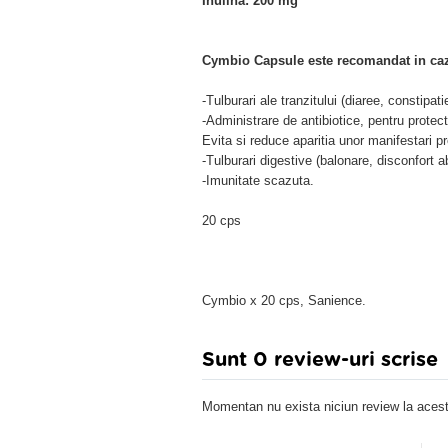
Inulina: 200 mg
Cymbio Capsule este recomandat in caz
-Tulburari ale tranzitului (diaree, constipa
-Administrare de antibiotice, pentru protec
Evita si reduce aparitia unor manifestari pr
-Tulburari digestive (balonare, disconfort
-Imunitate scazuta.
20 cps
Cymbio x 20 cps, Sanience.
Sunt 0 review-uri scrise
Momentan nu exista niciun review la acest