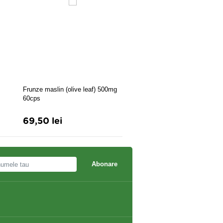
Frunze maslin (olive leaf) 500mg
ASTRAGALUS 60CPR
60cps
69,50 lei
46,50 lei
Abonare