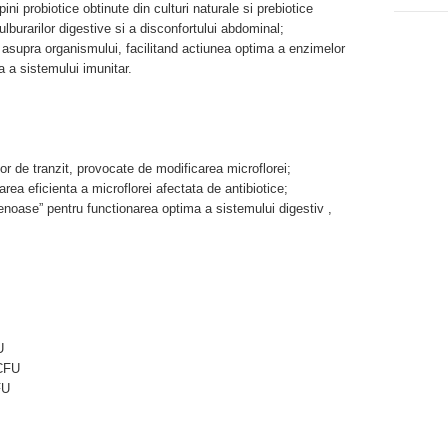
 probiotice obtinute din culturi naturale si prebiotice
ulburarilor digestive si a disconfortului abdominal;
asupra organismului, facilitand actiunea optima a enzimelor
a a sistemului imunitar.
ilor de tranzit, provocate de modificarea microflorei;
rea eficienta a microflorei afectata de antibiotice;
tenoase” pentru functionarea optima a sistemului digestiv ,
U
 CFU
FU