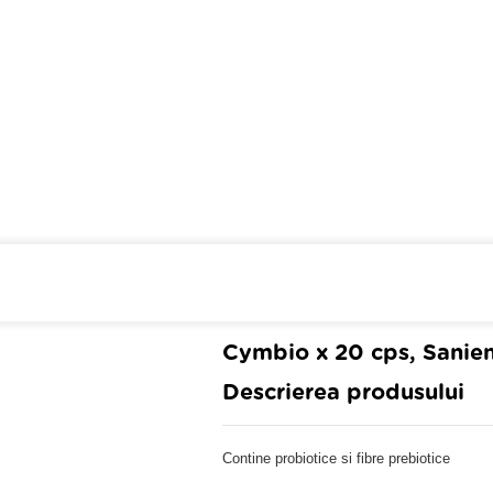
Cumpara de minim 299 lei
din 
Cymbio x 20 cps, Sanie
Descrierea produsului
Contine probiotice si fibre prebiotice