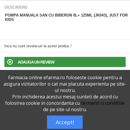
DESCRIERE
POMPA MANUALA SAN CU BIBERON 0L+ 125ML (JK043), JUST FOR
KIDS
Inca nu sunt review-uri la acest produs !
ADAUGA UN REVIEW
Farmacia online efarma.ro foloseste cookie pentru a
TERMENI SI CONDITII
asigura vizitatorilor o cat mai placuta experienta pe site-
ul nostru.
POLITICA DE CONFIDENTIALITATE
Prin inchiderea acestui mesaj sunteti de acord cu
folosirea cookie in concordanta cu
termenii si conditiile
VERSIUNEA DESKTOP
de pe site-ul nostru.
Accept!
Telefoane eFarma:
0727515368
Dreptul de autor © efarma.ro - Toate Drepturile Rezervate.