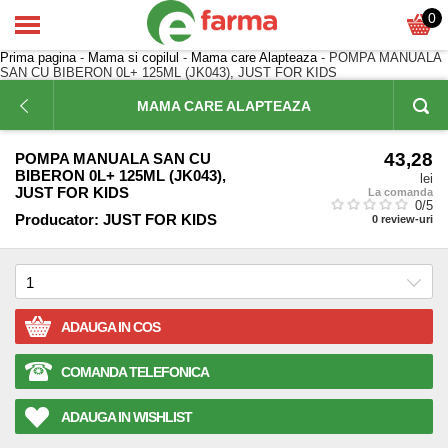
0
Prima pagina
-
Mama si copilul
-
Mama care Alapteaza
- POMPA MANUALA
SAN CU BIBERON 0L+ 125ML (JK043), JUST FOR KIDS
MAMA CARE ALAPTEAZA
43,28
POMPA MANUALA SAN CU
BIBERON 0L+ 125ML (JK043),
lei
JUST FOR KIDS
La comanda
0
/5
Producator:
JUST FOR KIDS
0
review-uri
ADAUGA IN COS
COMANDA TELEFONICA
ADAUGA IN WISHLIST