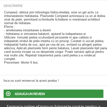
DESCRIERE
Compeed, obtinut prin tehnologia hidrocoloidala, este un gel activ ce
imbunatateste hidratarea. Plasturele Compeed actioneaza ca un al doilea
strat de piele, permitand schimburile lichidiene si mentinand echilibrul
normal de hidratare.
Efecte :
- ameliorarea instantanee a durerii
- hidratarea si inmuierea bataturii, ajutand la indepartarea ei
Utilizare: Inmuiati pielea scufundand picioarele in apa calduta si
indepartati stratul de piele intarita cu un prosop; Curatati si uscati pielea;
Indepartati hartia de sus, apoi pe cea de jos, evitand sa atingeti partea
adeziva; Aplicati plasturele ferm peste batatura; Lasati plasturele lipit pana
cand acesta incepe sa se desprinda singur. Poate ramane aplicat pentru
mai multe zile; Repetati tratamentul pana cand pielea s-a vindecat
complet.
Prezentare: blister 6 buc.
Inca nu sunt review-uri la acest produs !
ADAUGA UN REVIEW
Farmacia online efarma.ro foloseste cookie pentru a