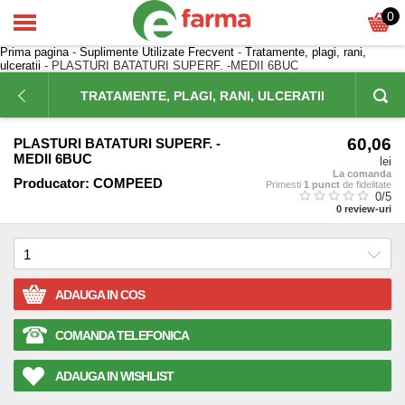
0
Prima pagina
-
Suplimente Utilizate Frecvent
-
Tratamente, plagi, rani,
ulceratii
- PLASTURI BATATURI SUPERF. -MEDII 6BUC
TRATAMENTE, PLAGI, RANI, ULCERATII
60,06
PLASTURI BATATURI SUPERF. -
MEDII 6BUC
lei
La comanda
Producator:
COMPEED
Primesti
1 punct
de fidelitate
0
/5
0
review-uri
ADAUGA IN COS
COMANDA TELEFONICA
ADAUGA IN WISHLIST