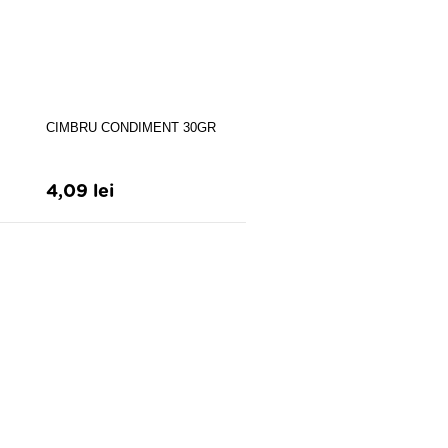
CIMBRU CONDIMENT 30GR
Marar Frunza 90g
4,09 lei
5,15 lei