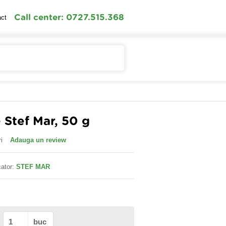
Call center: 0727.515.368
act
Contul meu
Cosul meu
 Stef Mar, 50 g
i
Adauga un review
ator:
STEF MAR
buc