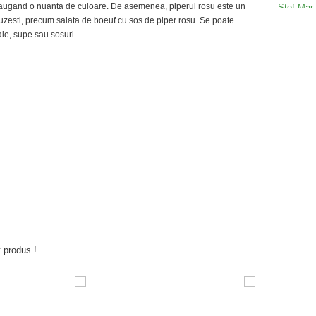
adaugand o nuanta de culoare. De asemenea, piperul rosu este un
uzesti, precum salata de boeuf cu sos de piper rosu. Se poate
pale, supe sau sosuri.
Adauga comentariu
 produs !