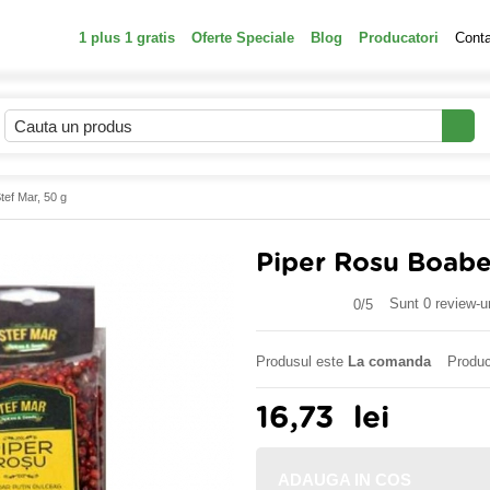
1 plus 1 gratis
Oferte Speciale
Blog
Producatori
Cont
ef Mar, 50 g
Piper Rosu Boabe
Sunt 0 review-ur
0/
5
Produsul este
La comanda
Produc
16,73
lei
ADAUGA IN COS