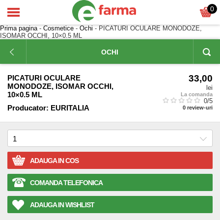
0
Prima pagina
-
Cosmetice
-
Ochi
- PICATURI OCULARE MONODOZE,
ISOMAR OCCHI, 10×0.5 ML
OCHI
33,00
PICATURI OCULARE
MONODOZE, ISOMAR OCCHI,
lei
10×0.5 ML
La comanda
0
/5
Producator:
EURITALIA
0
review-uri
ADAUGA IN COS
COMANDA TELEFONICA
ADAUGA IN WISHLIST