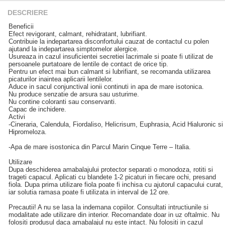
DESCRIERE
Beneficii
Efect revigorant, calmant, rehidratant, lubrifiant.
Contribuie la indepartarea disconfortului cauzat de contactul cu polen
ajutand la indepartarea simptomelor alergice.
Usureaza in cazul insuficientei secretiei lacrimale si poate fi utilizat de
persoanele purtatoare de lentile de contact de orice tip.
Pentru un efect mai bun calmant si lubrifiant, se recomanda utilizarea
picaturilor inaintea aplicarii lentilelor.
Aduce in sacul conjunctival ionii continuti in apa de mare isotonica.
Nu produce senzatie de arsura sau usturime.
Nu contine coloranti sau conservanti.
Capac de inchidere.
Activi
-Cineraria, Calendula, Fiordaliso, Helicrisum, Euphrasia, Acid Hialuronic si
Hipromeloza.
-Apa de mare isostonica din Parcul Marin Cinque Terre – Italia.
Utilizare
Dupa deschiderea amabalajului protector separati o monodoza, rotiti si
trageti capacul. Aplicati cu blandete 1-2 picaturi in fiecare ochi, presand
fiola. Dupa prima utilizare fiola poate fi inchisa cu ajutorul capacului curat,
iar solutia ramasa poate fi utilizata in interval de 12 ore.
Precautii! A nu se lasa la indemana copiilor. Consultati intructiunile si
modalitate ade utilizare din interior. Recomandate doar in uz oftalmic. Nu
folositi produsul daca amabalajul nu este intact. Nu folositi in cazul