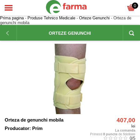
0
Prima pagina
-
Produse Tehnico Medicale
-
Orteze Genunchi
- Orteza de
genunchi mobila
ORTEZE GENUNCHI
407,00
Orteza de genunchi mobila
lei
Producator:
Prim
La comanda
Primesti
8 puncte
de fidelitate
0
/5