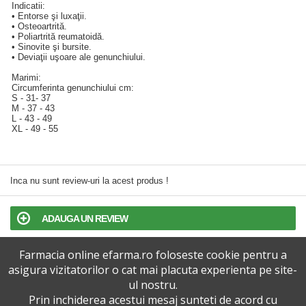
Indicatii:
• Entorse şi luxaţii.
• Osteoartrită.
• Poliartrită reumatoidă.
• Sinovite şi bursite.
• Deviaţii uşoare ale genunchiului.
Marimi:
Circumferinta genunchiului cm:
S - 31- 37
M - 37 - 43
L - 43 - 49
XL - 49 - 55
Inca nu sunt review-uri la acest produs !
ADAUGA UN REVIEW
Farmacia online efarma.ro foloseste cookie pentru a
TERMENI SI CONDITII
asigura vizitatorilor o cat mai placuta experienta pe site-
ul nostru.
POLITICA DE CONFIDENTIALITATE
Prin inchiderea acestui mesaj sunteti de acord cu