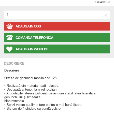
0
review-uri
ADAUGA IN COS
COMANDA TELEFONICA
ADAUGA IN WISHLIST
DESCRIERE
Descriere
Orteza de genunchi mobila cod 128
• Realizată din material textil, elastic.
• Decupată anterior, la nivel rotulian.
• Articulaţiile laterale policentrice asigură stabilitatea laterală a
genunchiului şi limitează
hiperextensia.
• Benzi velcro suplimentare pentru o mai bună fixare.
• Sistem de închidere cu bandă velcro.