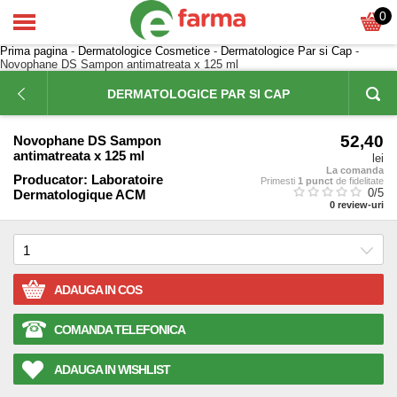
0
Prima pagina
-
Dermatologice Cosmetice
-
Dermatologice Par si Cap
-
Novophane DS Sampon antimatreata x 125 ml
DERMATOLOGICE PAR SI CAP
52,40
Novophane DS Sampon
antimatreata x 125 ml
lei
La comanda
Producator:
Laboratoire
Primesti
1 punct
de fidelitate
0
/5
Dermatologique ACM
0
review-uri
ADAUGA IN COS
COMANDA TELEFONICA
ADAUGA IN WISHLIST