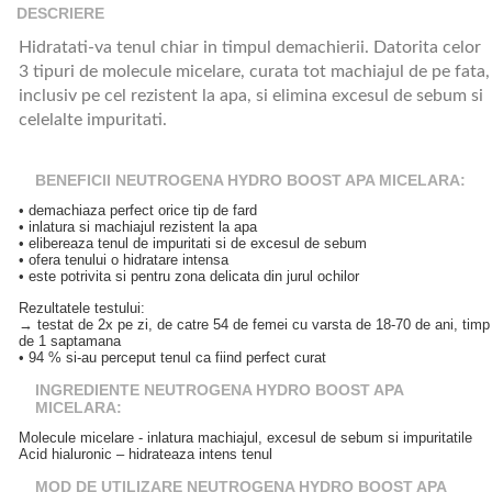
DESCRIERE
Hidratati-va tenul chiar in timpul demachierii. Datorita celor
3 tipuri de molecule micelare, curata tot machiajul de pe fata,
inclusiv pe cel rezistent la apa, si elimina excesul de sebum si
celelalte impuritati.
BENEFICII NEUTROGENA HYDRO BOOST APA MICELARA:
• demachiaza perfect orice tip de fard
• inlatura si machiajul rezistent la apa
• elibereaza tenul de impuritati si de excesul de sebum
• ofera tenului o hidratare intensa
• este potrivita si pentru zona delicata din jurul ochilor
Rezultatele testului:
→ testat de 2x pe zi, de catre 54 de femei cu varsta de 18-70 de ani, timp
de 1 saptamana
• 94 % si-au perceput tenul ca fiind perfect curat
INGREDIENTE NEUTROGENA HYDRO BOOST APA
MICELARA:
Molecule micelare - inlatura machiajul, excesul de sebum si impuritatile
Acid hialuronic – hidrateaza intens tenul
MOD DE UTILIZARE NEUTROGENA HYDRO BOOST APA