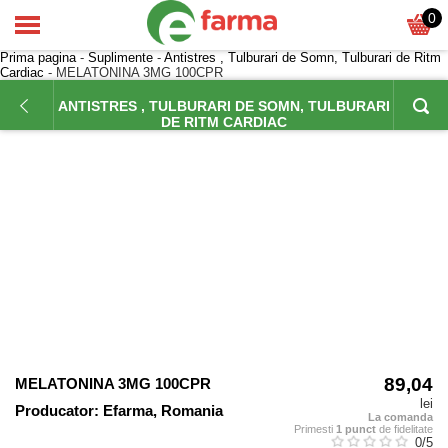
0
Prima pagina
-
Suplimente
-
Antistres , Tulburari de Somn, Tulburari de Ritm
Cardiac
- MELATONINA 3MG 100CPR
ANTISTRES , TULBURARI DE SOMN, TULBURARI
DE RITM CARDIAC
89,04
MELATONINA 3MG 100CPR
lei
Producator:
Efarma, Romania
La comanda
Primesti
1 punct
de fidelitate
0
/5