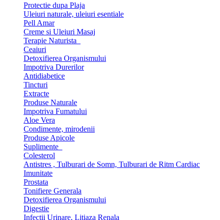
Protectie dupa Plaja
Uleiuri naturale, uleiuri esentiale
Pell Amar
Creme si Uleiuri Masaj
Terapie Naturista
Ceaiuri
Detoxifierea Organismului
Impotriva Durerilor
Antidiabetice
Tincturi
Extracte
Produse Naturale
Impotriva Fumatului
Aloe Vera
Condimente, mirodenii
Produse Apicole
Suplimente
Colesterol
Antistres , Tulburari de Somn, Tulburari de Ritm Cardiac
Imunitate
Prostata
Tonifiere Generala
Detoxifierea Organismului
Digestie
Infectii Urinare, Litiaza Renala