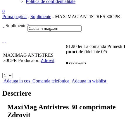
Politica de confidentialitate
0
Prima pagina
-
Suplimente
- MAXIMAG ANTISTRES 30CPR
Suplimente
81,90
lei
La comanda
Primesti
1
punct
de fidelitate
0
/5
MAXIMAG ANTISTRES
30CPR
Producator:
Zdrovit
0
review-uri
Adauga in cos
Comanda telefonica
Adauga in wishlist
Descriere
MaxiMag Antristres 30 comprimate
Zdrovit