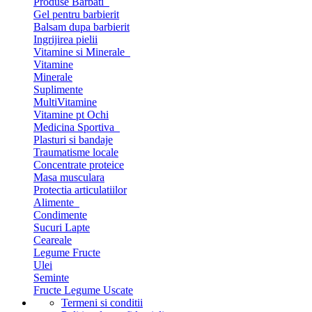
Produse Barbati
Gel pentru barbierit
Balsam dupa barbierit
Ingrijirea pielii
Vitamine si Minerale
Vitamine
Minerale
Suplimente
MultiVitamine
Vitamine pt Ochi
Medicina Sportiva
Plasturi si bandaje
Traumatisme locale
Concentrate proteice
Masa musculara
Protectia articulatiilor
Alimente
Condimente
Sucuri Lapte
Ceareale
Legume Fructe
Ulei
Seminte
Fructe Legume Uscate
Termeni si conditii