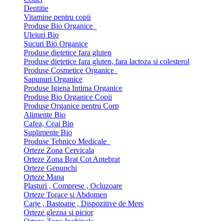
Dentitie
Vitamine pentru copii
Produse Bio Organice
Uleiuri Bio
Sucuri Bio Organice
Produse dietetice fara gluten
Produse dietetice fara gluten, fara lactoza si colesterol
Produse Cosmetice Organice
Sapunuri Organice
Produse Igiena Intima Organice
Produse Bio Organice Copii
Produse Organice pentru Corp
Alimente Bio
Cafea, Ceai Bio
Suplimente Bio
Produse Tehnico Medicale
Orteze Zona Cervicala
Orteze Zona Brat Cot Antebrat
Orteze Genunchi
Orteze Mana
Plasturi , Comprese , Ocluzoare
Orteze Torace si Abdomen
Carje , Bastoane , Dispozitive de Mers
Orteze glezna si picior