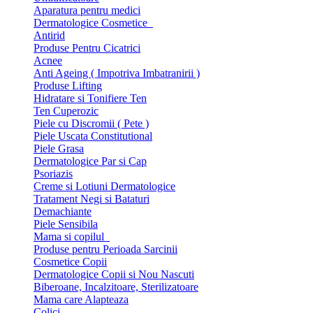
Aparatura pentru medici
Dermatologice Cosmetice
Antirid
Produse Pentru Cicatrici
Acnee
Anti Ageing ( Impotriva Imbatranirii )
Produse Lifting
Hidratare si Tonifiere Ten
Ten Cuperozic
Piele cu Discromii ( Pete )
Piele Uscata Constitutional
Piele Grasa
Dermatologice Par si Cap
Psoriazis
Creme si Lotiuni Dermatologice
Tratament Negi si Bataturi
Demachiante
Piele Sensibila
Mama si copilul
Produse pentru Perioada Sarcinii
Cosmetice Copii
Dermatologice Copii si Nou Nascuti
Biberoane, Incalzitoare, Sterilizatoare
Mama care Alapteaza
Colici