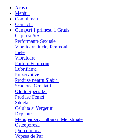
Acasa
Meniu
Contul meu
Contact
Cumperi 1 primesti 1 Gratis
Cuplu si Sex
Performante Sexuale
Vibratoare, inele, feromoni
Inele
Vibratoare
Parfum Feromoni
Lubrifiante
Prezervative
Produse pentru Slabit
Scaderea Greutatii
Oferte Speciale
Produse Femei
Silueta
Celulita si Vergeturi
Depilare
Menopauza , Tulburari Menstruale
Osteoporoza
Igiena Intima
Vopsea de Par