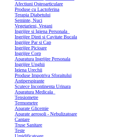
Afectiuni Osteoarticulare
Produse cu Lactoferina
Terapia Diabetului
Seminte, Nuci
Vegetarieni, Vegani
Ingrijire si Igiena Personala
Ingrijire Dinti si Cavitate Bucala
Ingrijire Par si Cap
Ingrijire Picioare
Ingrijire Corp
Aparatura Ingrijire Personala
Ingrijire Unghii
Igiena Urechii
Produse Impotriva Sforaitului
Antiperspirante
Scutece Incontinenta Urinara
Aparatura Medicala
Tensiometre
Termometre
Aparate Glicemie
Aparate aerosoli - Nebulizatoare
Cantare
Truse Sanitare
Teste
Umidificatoare