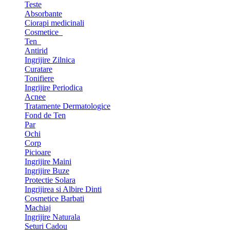
Teste
Absorbante
Ciorapi medicinali
Cosmetice
Ten
Antirid
Ingrijire Zilnica
Curatare
Tonifiere
Ingrijire Periodica
Acnee
Tratamente Dermatologice
Fond de Ten
Par
Ochi
Corp
Picioare
Ingrijire Maini
Ingrijire Buze
Protectie Solara
Ingrijirea si Albire Dinti
Cosmetice Barbati
Machiaj
Ingrijire Naturala
Seturi Cadou