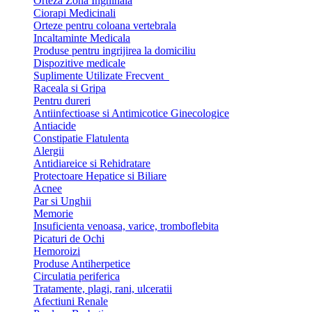
Orteza Zona Inghinala
Ciorapi Medicinali
Orteze pentru coloana vertebrala
Incaltaminte Medicala
Produse pentru ingrijirea la domiciliu
Dispozitive medicale
Suplimente Utilizate Frecvent
Raceala si Gripa
Pentru dureri
Antiinfectioase si Antimicotice Ginecologice
Antiacide
Constipatie Flatulenta
Alergii
Antidiareice si Rehidratare
Protectoare Hepatice si Biliare
Acnee
Par si Unghii
Memorie
Insuficienta venoasa, varice, tromboflebita
Picaturi de Ochi
Hemoroizi
Produse Antiherpetice
Circulatia periferica
Tratamente, plagi, rani, ulceratii
Afectiuni Renale