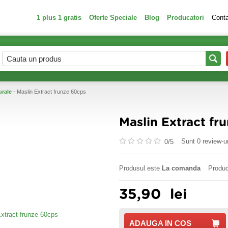
1 plus 1 gratis
Oferte Speciale
Blog
Producatori
Cont
urale
- Maslin Extract frunze 60cps
Maslin Extract fr
Sunt 0 review-ur
0/
5
Produsul este
La comanda
Produc
35,90
lei
ADAUGA IN COS