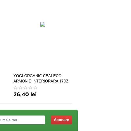
YOGI ORGANIC-CEAI ECO
Extract din SUC de Orz Ver
ARMONIE INTERIORARA 17DZ
30cps
PRONAT
26,40 lei
21,50 lei
Abonare