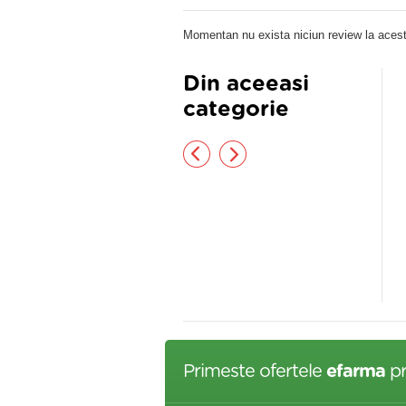
Momentan nu exista niciun review la acest
Din aceeasi
categorie
IDON-PUDRA DE TAPIOCA
Balsam crema 18,4g
O 250GR PRONAT
,76 lei
4,33 lei
Primeste ofertele
efarma
pr