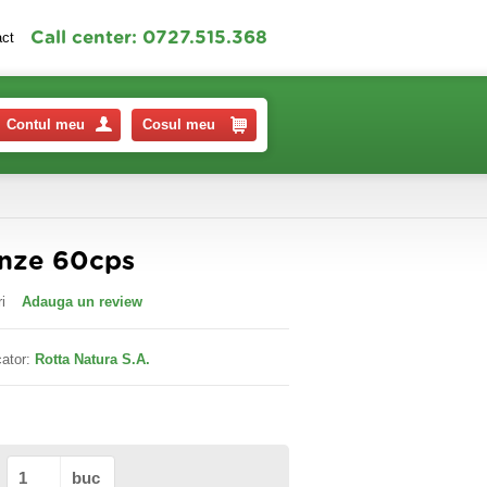
Call center: 0727.515.368
act
Contul meu
Cosul meu
unze 60cps
i
Adauga un review
ator:
Rotta Natura S.A.
buc