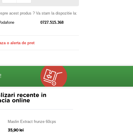
despre acest produs ? Va stam la dispozitie la:
Vodafone
0727.515.368
aza o alerta de pret
!
lizari recente in
cia online
Maslin Extract frunze 60cps
35,90 lei