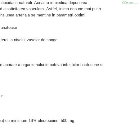
antioxidanti naturali. Aceasta impiedica depunerea
d elasticitatea vasculara. Astfel, inima depune mai putin
nsiunea arteriala se mentine in parametri optimi.
 sanatoase
erol la nivelul vaselor de sange
 aparare a organismului impotriva infectiilor bacteriene si
or
aea) cu minimum 18% oleuropeine: 500 mg.