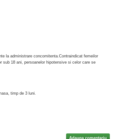
te la administrare concomitenta.Contraindicat femeilor
r sub 18 ani, persoanelor hipotensive si celor care se
masa, timp de 3 luni.
Adauga comentariu