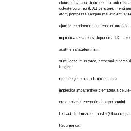
oleuropeina, unul dintre cei mai puternici 
colesteroului rau (LDL) pe artere, mentinan
efort, pompeaza sangele mai eficient iar te
ajuta la mentinerea unei tensiuni arteriale
impiedica oxidarea si depunerea LDL colest
sustine sanatatea inimii
stimuleaza imunitatea, crescand puterea de
fungice
mentine glicemia in limite normale
impiedica imbatranirea prematura a celulel
creste nivelul energetic al organismului
Extract din frunze de maslin (Olea europ
Recomandat: