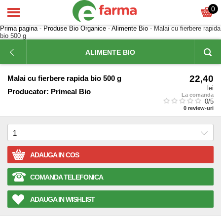
0
Prima pagina
-
Produse Bio Organice
-
Alimente Bio
- Malai cu fierbere rapida
bio 500 g
ALIMENTE BIO
22,40
Malai cu fierbere rapida bio 500 g
lei
Producator:
Primeal Bio
La comanda
0
/5
0
review-uri
ADAUGA IN COS
COMANDA TELEFONICA
ADAUGA IN WISHLIST