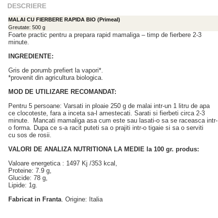
DESCRIERE
MALAI CU FIERBERE RAPIDA BIO (Primeal)
Greutate: 500 g
Foarte practic pentru a prepara rapid mamaliga – timp de fierbere 2-3
minute.
INGREDIENTE:
Gris de porumb prefiert la vapori*.
*provenit din agricultura biologica.
MOD DE UTILIZARE RECOMANDAT:
Pentru 5 persoane: Varsati in ploaie 250 g de malai
intr-un 1 litru de apa
ce clocoteste, fara a inceta sa-l amestecati. Sarati si fierbeti circa 2-3
minute. Mancati mamaliga asa cum este sau lasati-o sa se raceasca intr-
o forma. Dupa ce s-a racit puteti sa o prajiti intr-o tigaie si sa o serviti
cu sos de rosii
.
VALORI DE ANALIZA NUTRITIONA LA MEDIE la 100 gr. produs:
Valoare energetica : 1497 Kj /353 kcal,
Proteine: 7.9 g,
Glucide: 78 g,
Lipide: 1g.
Fabricat in Franta
. Origine: Italia