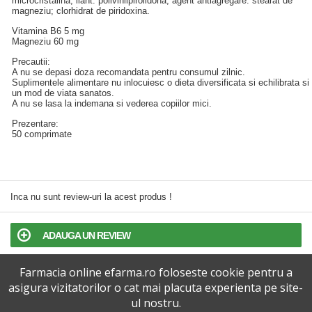
microcristalina; liant: polivinilpirolidona; agent antiagregare: stearat de
magneziu; clorhidrat de piridoxina.
Vitamina B6 5 mg
Magneziu 60 mg
Precautii:
A nu se depasi doza recomandata pentru consumul zilnic.
Suplimentele alimentare nu inlocuiesc o dieta diversificata si echilibrata si
un mod de viata sanatos.
A nu se lasa la indemana si vederea copiilor mici.
Prezentare:
50 comprimate
Inca nu sunt review-uri la acest produs !
ADAUGA UN REVIEW
Farmacia online efarma.ro foloseste cookie pentru a
TERMENI SI CONDITII
asigura vizitatorilor o cat mai placuta experienta pe site-
ul nostru.
POLITICA DE CONFIDENTIALITATE