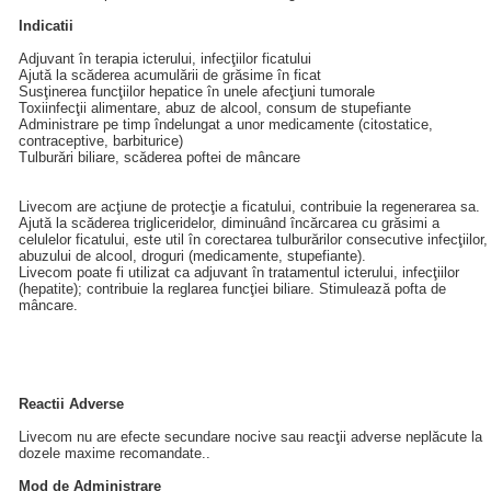
Indicatii
Adjuvant în terapia icterului, infecţiilor ficatului
Ajută la scăderea acumulării de grăsime în ficat
Susţinerea funcţiilor hepatice în unele afecţiuni tumorale
Toxiinfecţii alimentare, abuz de alcool, consum de stupefiante
Administrare pe timp îndelungat a unor medicamente (citostatice,
contraceptive, barbiturice)
Tulburări biliare, scăderea poftei de mâncare
Livecom are acţiune de protecţie a ficatului, contribuie la regenerarea sa.
Ajută la scăderea trigliceridelor, diminuând încărcarea cu grăsimi a
celulelor ficatului, este util în corectarea tulburărilor consecutive infecţiilor,
abuzului de alcool, droguri (medicamente, stupefiante).
Livecom poate fi utilizat ca adjuvant în tratamentul icterului, infecţiilor
(hepatite); contribuie la reglarea funcţiei biliare. Stimulează pofta de
mâncare.
Reactii Adverse
Livecom nu are efecte secundare nocive sau reacţii adverse neplăcute la
dozele maxime recomandate..
Mod de Administrare