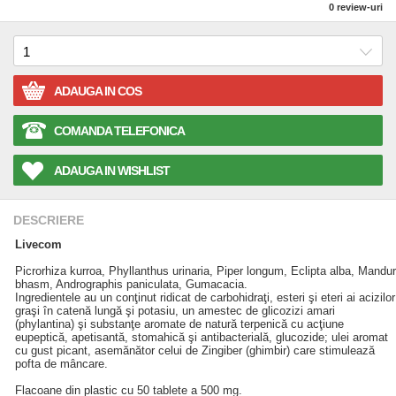
0
review-uri
ADAUGA IN COS
COMANDA TELEFONICA
ADAUGA IN WISHLIST
DESCRIERE
Livecom
Picrorhiza kurroa, Phyllanthus urinaria, Piper longum, Eclipta alba, Mandur
bhasm, Andrographis paniculata, Gumacacia.
Ingredientele au un conţinut ridicat de carbohidraţi, esteri şi eteri ai acizilor
graşi în catenă lungă şi potasiu, un amestec de glicozizi amari
(phylantina) şi substanţe aromate de natură terpenică cu acţiune
eupeptică, apetisantă, stomahică şi antibacterială, glucozide; ulei aromat
cu gust picant, asemănător celui de Zingiber (ghimbir) care stimulează
pofta de mâncare.
Flacoane din plastic cu 50 tablete a 500 mg.