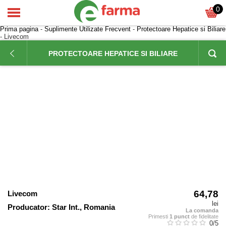
0
Prima pagina
-
Suplimente Utilizate Frecvent
-
Protectoare Hepatice si Biliare
- Livecom
PROTECTOARE HEPATICE SI BILIARE
64,78
Livecom
lei
Producator:
Star Int., Romania
La comanda
Primesti
1 punct
de fidelitate
0
/5