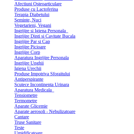
Afectiuni Osteoarticulare
Produse cu Lactoferina
Terapia Diabetului
Seminte, Nuci
Vegetarieni, Vegani
Ingrijire si Igiena Personala
Ingrijire Dinti si Cavitate Bucala
Ingrijire Par si Cap
Ingrijire Picioare
Ingrijire Corp
Aparatura Ingrijire Personala
Ingrijire Unghii
Igiena Urechii
Produse Impotriva Sforaitului
Antiperspirante
Scutece Incontinenta Urinara
Aparatura Medicala
Tensiometre
Termometre
Aparate Glicemie
Aparate aerosoli - Nebulizatoare
Cantare
Truse Sanitare
Teste
Umidificatoare