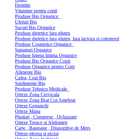
Dentitie
Vitamine pentru copii
Produse Bio Organice
Uleiuri Bio
Sucuri Bio Organice
Produse dietetice fara gluten
Produse dietetice fara gluten, fara lactoza si colesterol
Produse Cosmetice Organice
Sapunuri Organice
Produse Igiena Intima Organice
Produse Bio Organice Copii
Produse Organice pentru Corp
Alimente Bio
Cafea, Ceai Bio
Suplimente Bio
Produse Tehnico Medicale
Orteze Zona Cervicala
Orteze Zona Brat Cot Antebrat
Orteze Genunchi
Orteze Mana
Plasturi , Comprese , Ocluzoare
Orteze Torace si Abdomen
Carje , Bastoane , Dispozitive de Mers
Orteze glezna si picior