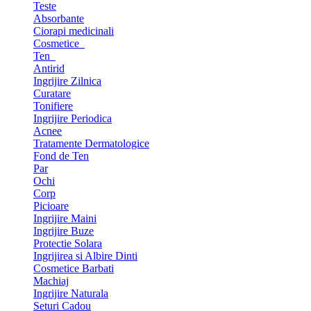
Teste
Absorbante
Ciorapi medicinali
Cosmetice
Ten
Antirid
Ingrijire Zilnica
Curatare
Tonifiere
Ingrijire Periodica
Acnee
Tratamente Dermatologice
Fond de Ten
Par
Ochi
Corp
Picioare
Ingrijire Maini
Ingrijire Buze
Protectie Solara
Ingrijirea si Albire Dinti
Cosmetice Barbati
Machiaj
Ingrijire Naturala
Seturi Cadou