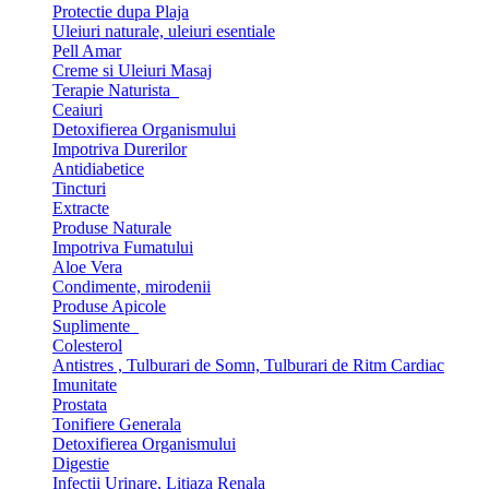
Protectie dupa Plaja
Uleiuri naturale, uleiuri esentiale
Pell Amar
Creme si Uleiuri Masaj
Terapie Naturista
Ceaiuri
Detoxifierea Organismului
Impotriva Durerilor
Antidiabetice
Tincturi
Extracte
Produse Naturale
Impotriva Fumatului
Aloe Vera
Condimente, mirodenii
Produse Apicole
Suplimente
Colesterol
Antistres , Tulburari de Somn, Tulburari de Ritm Cardiac
Imunitate
Prostata
Tonifiere Generala
Detoxifierea Organismului
Digestie
Infectii Urinare, Litiaza Renala