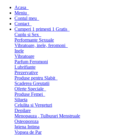
Acasa
Meniu
Contul meu
Contact
Cumperi 1 primesti 1 Gratis
Cuplu si Sex
Performante Sexuale
Vibratoare, inele, feromoni
Inele
Vibratoare
Parfum Feromoni
Lubrifiante
Prezervative
Produse pentru Slabit
Scaderea Greutatii
Oferte Speciale
Produse Femei
Silueta
Celulita si Vergeturi
Depilare
Menopauza , Tulburari Menstruale
Osteoporoza
Igiena Intima
Vopsea de Par