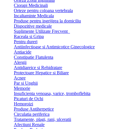
Orteza Zona Inghinala
Ciorapi Medicinali
Orteze pentru coloana vertebrala
Incaltaminte Medicala
Produse pentru ingrijirea la domiciliu
Dispozitive medicale
Suplimente Utilizate Frecvent
Raceala si Gripa
Pentru dureri
Antiinfectioase si Antimicotice Ginecologice
Antiacide
Constipatie Flatulenta
Alergii
Antidiareice si Rehidratare
Protectoare Hepatice si Biliare
Acnee
Par si Unghii
Memorie
Insuficienta venoasa, varice, tromboflebita
Picaturi de Ochi
Hemoroizi
Produse Antiherpetice
Circulatia periferica
Tratamente, plagi, rani, ulceratii
Afectiuni Renale