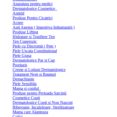
Aparatura pentru medici
Dermatologice Cosmetice
Antirid
Produse Pentru Cicatrici
Acnee
Anti Ageing ( Impotriva Imbatranirii )
Produse Lifting
Hidratare si Tonifiere Ten
Ten Cuperozic
Piele cu Discromii ( Pete )
Piele Uscata Constitutional
Piele Grasa
Dermatologice Par si Cap
Psoriazis
Creme si Lotiuni Dermatologice
Tratament Negi si Bataturi
Demachiante
Piele Sensibila
Mama si copilul
Produse pentru Perioada Sarcinii
Cosmetice Copii
Dermatologice Copii si Nou Nascuti
Biberoane, Incalzitoare, Sterilizatoare
Mama care Alapteaza
Colici