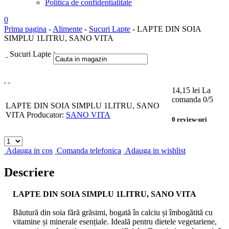
Politica de confidentialitate
0
Prima pagina
-
Alimente
-
Sucuri Lapte
- LAPTE DIN SOIA
SIMPLU 1LITRU, SANO VITA
Sucuri Lapte
14,15
lei
La
comanda
0
/5
LAPTE DIN SOIA SIMPLU 1LITRU, SANO
VITA
Producator:
SANO VITA
0
review-uri
Adauga in cos
Comanda telefonica
Adauga in wishlist
Descriere
LAPTE DIN SOIA SIMPLU 1LITRU, SANO VITA
Băutură din soia fără grăsimi, bogată în calciu și îmbogătită cu
vitamine și minerale esențiale. Ideală pentru dietele vegetariene,