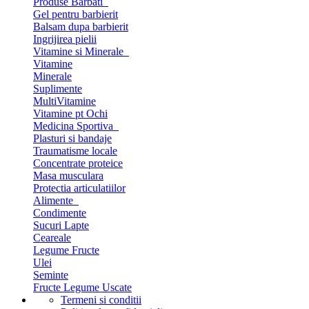
Produse Barbati
Gel pentru barbierit
Balsam dupa barbierit
Ingrijirea pielii
Vitamine si Minerale
Vitamine
Minerale
Suplimente
MultiVitamine
Vitamine pt Ochi
Medicina Sportiva
Plasturi si bandaje
Traumatisme locale
Concentrate proteice
Masa musculara
Protectia articulatiilor
Alimente
Condimente
Sucuri Lapte
Ceareale
Legume Fructe
Ulei
Seminte
Fructe Legume Uscate
Termeni si conditii