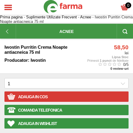
0
Prima pagina
-
Suplimente Utilizate Frecvent
-
Acnee
- Iwostin Purritin Crema
Noapte antiacneica 75 ml
ACNEE
58,50
Iwostin Purritin Crema Noapte
antiacneica 75 ml
lei
Lipsa Stoc
Producator:
Iwostin
Primesti
1 punct
de fidelitate
0
/5
0
review-uri
ADAUGA IN COS
COMANDA TELEFONICA
ADAUGA IN WISHLIST