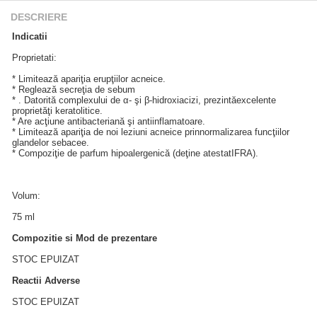
DESCRIERE
Indicatii
Proprietati:
* Limitează apariţia erupţiilor acneice.
* Reglează secreţia de sebum
* . Datorită complexului de α- şi β-hidroxiacizi, prezintăexcelente
proprietăţi keratolitice.
* Are acţiune antibacteriană şi antiinflamatoare.
* Limitează apariţia de noi leziuni acneice prinnormalizarea funcţiilor
glandelor sebacee.
* Compoziţie de parfum hipoalergenică (deţine atestatIFRA).
Volum:
75 ml
Compozitie si Mod de prezentare
STOC EPUIZAT
Reactii Adverse
STOC EPUIZAT