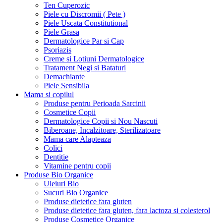
Ten Cuperozic
Piele cu Discromii ( Pete )
Piele Uscata Constitutional
Piele Grasa
Dermatologice Par si Cap
Psoriazis
Creme si Lotiuni Dermatologice
Tratament Negi si Bataturi
Demachiante
Piele Sensibila
Mama si copilul
Produse pentru Perioada Sarcinii
Cosmetice Copii
Dermatologice Copii si Nou Nascuti
Biberoane, Incalzitoare, Sterilizatoare
Mama care Alapteaza
Colici
Dentitie
Vitamine pentru copii
Produse Bio Organice
Uleiuri Bio
Sucuri Bio Organice
Produse dietetice fara gluten
Produse dietetice fara gluten, fara lactoza si colesterol
Produse Cosmetice Organice