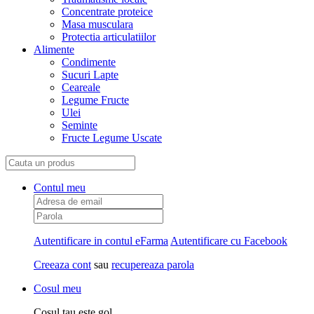
Concentrate proteice
Masa musculara
Protectia articulatiilor
Alimente
Condimente
Sucuri Lapte
Ceareale
Legume Fructe
Ulei
Seminte
Fructe Legume Uscate
Contul meu
Autentificare in contul eFarma
Autentificare cu Facebook
Creeaza cont
sau
recupereaza parola
Cosul meu
Cosul tau este gol