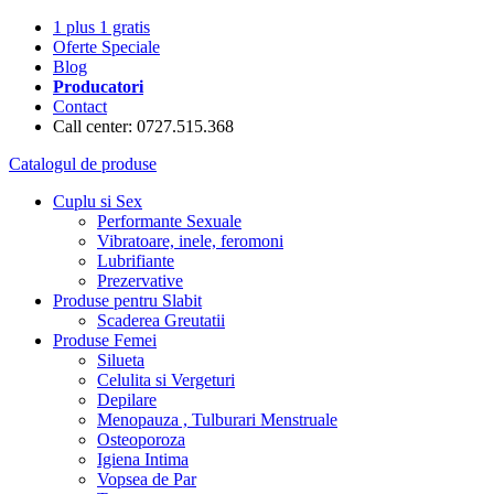
1 plus 1 gratis
Oferte Speciale
Blog
Producatori
Contact
Call center: 0727.515.368
Catalogul de produse
Cuplu si Sex
Performante Sexuale
Vibratoare, inele, feromoni
Lubrifiante
Prezervative
Produse pentru Slabit
Scaderea Greutatii
Produse Femei
Silueta
Celulita si Vergeturi
Depilare
Menopauza , Tulburari Menstruale
Osteoporoza
Igiena Intima
Vopsea de Par