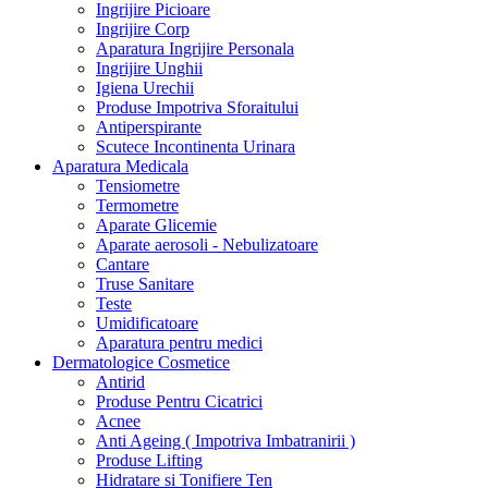
Ingrijire Picioare
Ingrijire Corp
Aparatura Ingrijire Personala
Ingrijire Unghii
Igiena Urechii
Produse Impotriva Sforaitului
Antiperspirante
Scutece Incontinenta Urinara
Aparatura Medicala
Tensiometre
Termometre
Aparate Glicemie
Aparate aerosoli - Nebulizatoare
Cantare
Truse Sanitare
Teste
Umidificatoare
Aparatura pentru medici
Dermatologice Cosmetice
Antirid
Produse Pentru Cicatrici
Acnee
Anti Ageing ( Impotriva Imbatranirii )
Produse Lifting
Hidratare si Tonifiere Ten