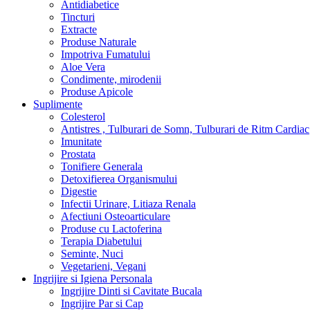
Antidiabetice
Tincturi
Extracte
Produse Naturale
Impotriva Fumatului
Aloe Vera
Condimente, mirodenii
Produse Apicole
Suplimente
Colesterol
Antistres , Tulburari de Somn, Tulburari de Ritm Cardiac
Imunitate
Prostata
Tonifiere Generala
Detoxifierea Organismului
Digestie
Infectii Urinare, Litiaza Renala
Afectiuni Osteoarticulare
Produse cu Lactoferina
Terapia Diabetului
Seminte, Nuci
Vegetarieni, Vegani
Ingrijire si Igiena Personala
Ingrijire Dinti si Cavitate Bucala
Ingrijire Par si Cap