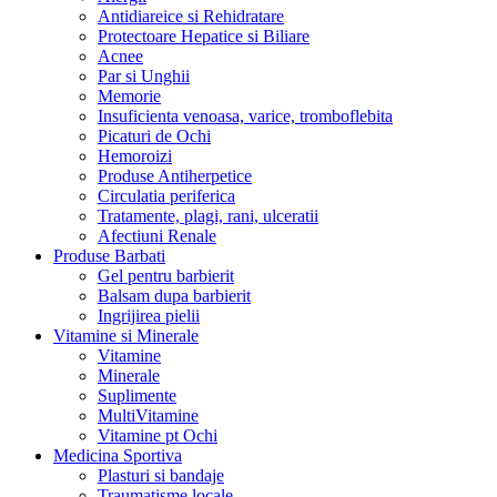
Antidiareice si Rehidratare
Protectoare Hepatice si Biliare
Acnee
Par si Unghii
Memorie
Insuficienta venoasa, varice, tromboflebita
Picaturi de Ochi
Hemoroizi
Produse Antiherpetice
Circulatia periferica
Tratamente, plagi, rani, ulceratii
Afectiuni Renale
Produse Barbati
Gel pentru barbierit
Balsam dupa barbierit
Ingrijirea pielii
Vitamine si Minerale
Vitamine
Minerale
Suplimente
MultiVitamine
Vitamine pt Ochi
Medicina Sportiva
Plasturi si bandaje
Traumatisme locale