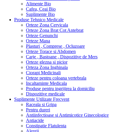
Alimente Bio
Cafea, Ceai Bio
Suplimente Bio
Produse Tehnico Medicale
Orteze Zona Cervicala
Orteze Zona Brat Cot Antebrat
Orteze Genunchi
Orteze Mana
Plasturi , Comprese , Ocluzoare
Orteze Torace si Abdomen
Carje , Bastoane , Dispozitive de Mers
Orteze glezna si picior
Orteza Zona Inghinala
Ciorapi Medicinali
Orteze pentru coloana vertebrala
Incaltaminte Medicala
Produse pentru ingrijirea la domiciliu
Dispozitive medicale
Suplimente Utilizate Frecvent
Raceala si Gripa
Pentru dureri
Antiinfectioase si Antimicotice Ginecologice
Antiacide
Constipatie Flatulenta
Alergii