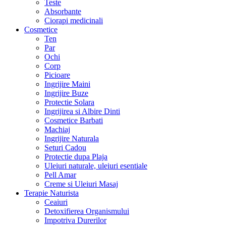
Teste
Absorbante
Ciorapi medicinali
Cosmetice
Ten
Par
Ochi
Corp
Picioare
Ingrijire Maini
Ingrijire Buze
Protectie Solara
Ingrijirea si Albire Dinti
Cosmetice Barbati
Machiaj
Ingrijire Naturala
Seturi Cadou
Protectie dupa Plaja
Uleiuri naturale, uleiuri esentiale
Pell Amar
Creme si Uleiuri Masaj
Terapie Naturista
Ceaiuri
Detoxifierea Organismului
Impotriva Durerilor