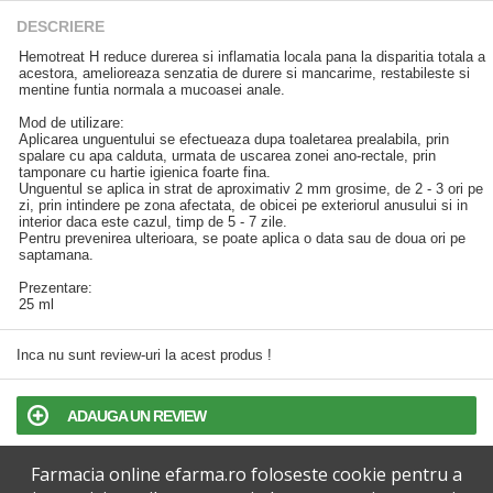
DESCRIERE
Hemotreat H reduce durerea si inflamatia locala pana la disparitia totala a
acestora, amelioreaza senzatia de durere si mancarime, restabileste si
mentine funtia normala a mucoasei anale.
Mod de utilizare:
Aplicarea unguentului se efectueaza dupa toaletarea prealabila, prin
spalare cu apa calduta, urmata de uscarea zonei ano-rectale, prin
tamponare cu hartie igienica foarte fina.
Unguentul se aplica in strat de aproximativ 2 mm grosime, de 2 - 3 ori pe
zi, prin intindere pe zona afectata, de obicei pe exteriorul anusului si in
interior daca este cazul, timp de 5 - 7 zile.
Pentru prevenirea ulterioara, se poate aplica o data sau de doua ori pe
saptamana.
Prezentare:
25 ml
Inca nu sunt review-uri la acest produs !
ADAUGA UN REVIEW
Farmacia online efarma.ro foloseste cookie pentru a
TERMENI SI CONDITII