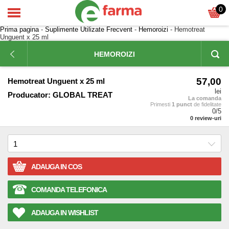
0
Prima pagina
-
Suplimente Utilizate Frecvent
-
Hemoroizi
- Hemotreat
Unguent x 25 ml
HEMOROIZI
57,00
Hemotreat Unguent x 25 ml
lei
Producator:
GLOBAL TREAT
La comanda
Primesti
1 punct
de fidelitate
0
/5
0
review-uri
ADAUGA IN COS
COMANDA TELEFONICA
ADAUGA IN WISHLIST