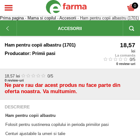
0
Prima pagina
-
Mama si copilul
-
Accesorii
- Ham pentru copii albastru (1701)
ACCESORII
18,57
Ham pentru copii albastru (1701)
lei
Producator:
Primii pasi
La comanda
0
/5
0
review-uri
18,57
lei
0
/5
0
review-uri
Ne pare rau dar acest produs nu face parte din
oferta noastra. Va multumim.
DESCRIERE
Ham pentru copii albastru
Folosit pentru sustinerea copilului in perioda primiilor pasi
Centuri ajustabile la umeri si talie