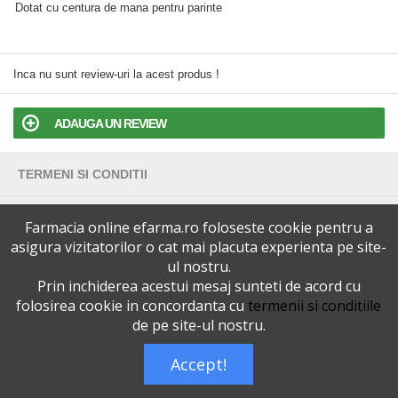
Dotat cu centura de mana pentru parinte
Inca nu sunt review-uri la acest produs !
ADAUGA UN REVIEW
TERMENI SI CONDITII
POLITICA DE CONFIDENTIALITATE
Farmacia online efarma.ro foloseste cookie pentru a
asigura vizitatorilor o cat mai placuta experienta pe site-
VERSIUNEA DESKTOP
ul nostru.
Prin inchiderea acestui mesaj sunteti de acord cu
folosirea cookie in concordanta cu
termenii si conditiile
Telefoane eFarma:
0727515368
de pe site-ul nostru.
Dreptul de autor © efarma.ro - Toate Drepturile Rezervate.
Accept!