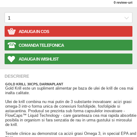
0
review-uri
ADAUGA IN COS
COMANDA TELEFONICA
ADAUGA IN WISHLIST
DESCRIERE
GOLD KRILL 30CPS, DARMAPLANT
Gold Krill este un supliment alimentar pe baza de ulei de krill de cea mai
inalta calitate.
Ulei de krill combina nu mai putin de 3 substante inovatoare: acizi grasi
omega-3 intr-o forma unica de conexiuni fosfolipide, fosfolipide si
astaxantina. Produsul se prezinta sub forma capsulelor inovatoare -
FlowCaps™ Liquid Technology - care garanteaza cea mai rapida absorbtie
posibila in organism si fara senzatia de rau in urma gustului si mirosului
de krill.
Testele clinice au demonstrat ca acizii grasi Omega 3, in special EPA and