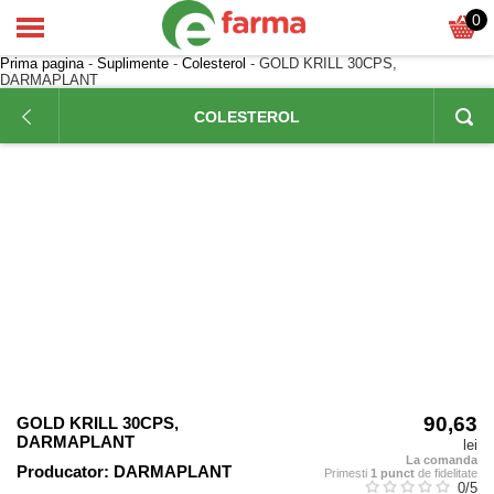
0
Prima pagina
-
Suplimente
-
Colesterol
- GOLD KRILL 30CPS,
DARMAPLANT
COLESTEROL
90,63
GOLD KRILL 30CPS,
DARMAPLANT
lei
La comanda
Producator:
DARMAPLANT
Primesti
1 punct
de fidelitate
0
/5