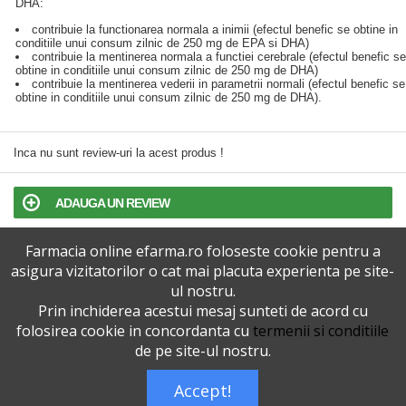
DHA:
contribuie la functionarea normala a inimii (efectul benefic se obtine in
conditiile unui consum zilnic de 250 mg de EPA si DHA)
contribuie la mentinerea normala a functiei cerebrale (efectul benefic se
obtine in conditiile unui consum zilnic de 250 mg de DHA)
contribuie la mentinerea vederii in parametrii normali (efectul benefic se
obtine in conditiile unui consum zilnic de 250 mg de DHA).
Inca nu sunt review-uri la acest produs !
ADAUGA UN REVIEW
Farmacia online efarma.ro foloseste cookie pentru a
TERMENI SI CONDITII
asigura vizitatorilor o cat mai placuta experienta pe site-
ul nostru.
POLITICA DE CONFIDENTIALITATE
Prin inchiderea acestui mesaj sunteti de acord cu
folosirea cookie in concordanta cu
termenii si conditiile
VERSIUNEA DESKTOP
de pe site-ul nostru.
Accept!
Telefoane eFarma:
0727515368
Dreptul de autor © efarma.ro - Toate Drepturile Rezervate.