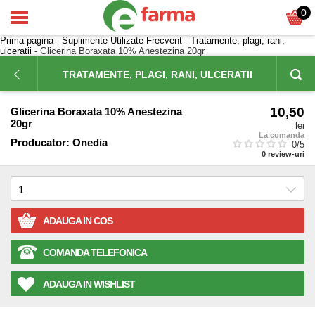
0
Prima pagina
-
Suplimente Utilizate Frecvent
-
Tratamente, plagi, rani,
ulceratii
- Glicerina Boraxata 10% Anestezina 20gr
TRATAMENTE, PLAGI, RANI, ULCERATII
10,50
Glicerina Boraxata 10% Anestezina
20gr
lei
La comanda
Producator:
Onedia
0
/5
0
review-uri
ADAUGA IN COS
COMANDA TELEFONICA
ADAUGA IN WISHLIST