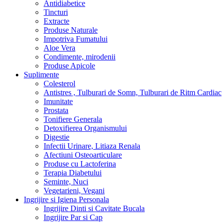
Antidiabetice
Tincturi
Extracte
Produse Naturale
Impotriva Fumatului
Aloe Vera
Condimente, mirodenii
Produse Apicole
Suplimente
Colesterol
Antistres , Tulburari de Somn, Tulburari de Ritm Cardiac
Imunitate
Prostata
Tonifiere Generala
Detoxifierea Organismului
Digestie
Infectii Urinare, Litiaza Renala
Afectiuni Osteoarticulare
Produse cu Lactoferina
Terapia Diabetului
Seminte, Nuci
Vegetarieni, Vegani
Ingrijire si Igiena Personala
Ingrijire Dinti si Cavitate Bucala
Ingrijire Par si Cap