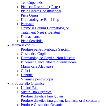
Ten Cuperozic
Piele cu Discromii ( Pete )
Piele Uscata Constitutional
Piele Grasa
Dermatologice Par si Cap
Psoriazis
Creme si Lotiuni Dermatologice
Tratament Negi si Bataturi
Demachiante
Piele Sensibila
Mama si copilul
Produse pentru Perioada Sarcinii
Cosmetice Copii
Dermatologice Copii si Nou Nascuti
Biberoane, Incalzitoare, Sterilizatoare
Mama care Alapteaza
Colici
Dentitie
Vitamine pentru copii
Produse Bio Organice
Uleiuri Bio
Sucuri Bio Organice
Produse dietetice fara gluten
Produse dietetice fara gluten, fara lactoza si colesterol
Produse Cosmetice Organice