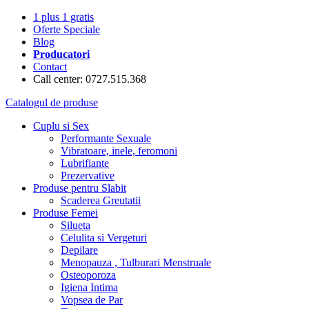
1 plus 1 gratis
Oferte Speciale
Blog
Producatori
Contact
Call center: 0727.515.368
Catalogul de produse
Cuplu si Sex
Performante Sexuale
Vibratoare, inele, feromoni
Lubrifiante
Prezervative
Produse pentru Slabit
Scaderea Greutatii
Produse Femei
Silueta
Celulita si Vergeturi
Depilare
Menopauza , Tulburari Menstruale
Osteoporoza
Igiena Intima
Vopsea de Par