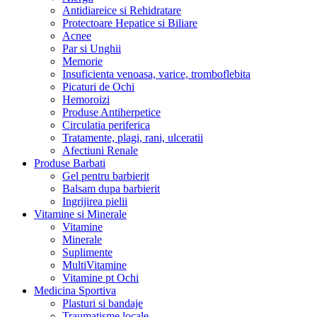
Antidiareice si Rehidratare
Protectoare Hepatice si Biliare
Acnee
Par si Unghii
Memorie
Insuficienta venoasa, varice, tromboflebita
Picaturi de Ochi
Hemoroizi
Produse Antiherpetice
Circulatia periferica
Tratamente, plagi, rani, ulceratii
Afectiuni Renale
Produse Barbati
Gel pentru barbierit
Balsam dupa barbierit
Ingrijirea pielii
Vitamine si Minerale
Vitamine
Minerale
Suplimente
MultiVitamine
Vitamine pt Ochi
Medicina Sportiva
Plasturi si bandaje
Traumatisme locale