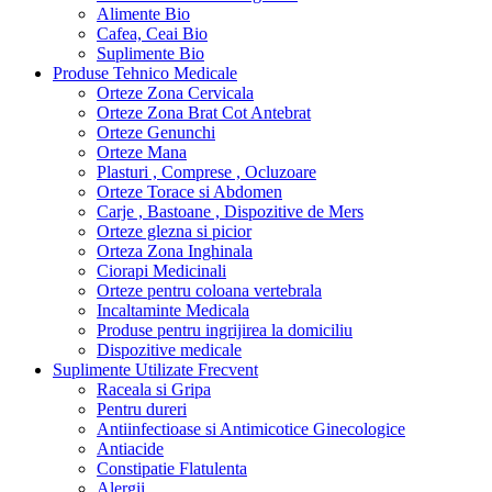
Alimente Bio
Cafea, Ceai Bio
Suplimente Bio
Produse Tehnico Medicale
Orteze Zona Cervicala
Orteze Zona Brat Cot Antebrat
Orteze Genunchi
Orteze Mana
Plasturi , Comprese , Ocluzoare
Orteze Torace si Abdomen
Carje , Bastoane , Dispozitive de Mers
Orteze glezna si picior
Orteza Zona Inghinala
Ciorapi Medicinali
Orteze pentru coloana vertebrala
Incaltaminte Medicala
Produse pentru ingrijirea la domiciliu
Dispozitive medicale
Suplimente Utilizate Frecvent
Raceala si Gripa
Pentru dureri
Antiinfectioase si Antimicotice Ginecologice
Antiacide
Constipatie Flatulenta
Alergii