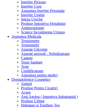
Ingrijire Picioare
Ingrijire Corp
Aparatura Ingrijire Personala
Ingrijire Unghii
Igiena Urechii
Produse Impotriva Sforaitului
Antiperspirante
Scutece Incontinenta Urinara
Aparatura Medicala
Tensiometre
Termometre
Aparate Glicemie
Aparate aerosoli - Nebulizatoare
Cantare
Truse Sanitare
Teste
Umidificatoare
Aparatura pentru medici
Dermatologice Cosmetice
Antirid
Produse Pentru Cicatrici
Acnee
Anti Ageing ( Impotriva Imbatranirii )
Produse Lifting
Hidratare si Tonifiere Ten