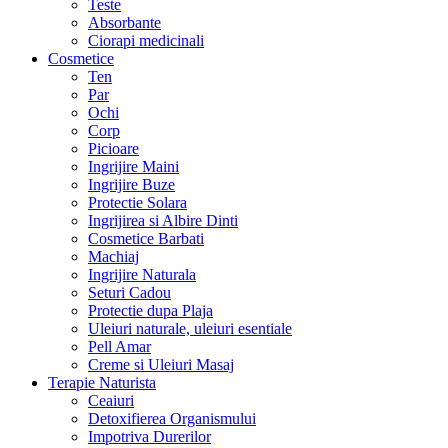
Teste
Absorbante
Ciorapi medicinali
Cosmetice
Ten
Par
Ochi
Corp
Picioare
Ingrijire Maini
Ingrijire Buze
Protectie Solara
Ingrijirea si Albire Dinti
Cosmetice Barbati
Machiaj
Ingrijire Naturala
Seturi Cadou
Protectie dupa Plaja
Uleiuri naturale, uleiuri esentiale
Pell Amar
Creme si Uleiuri Masaj
Terapie Naturista
Ceaiuri
Detoxifierea Organismului
Impotriva Durerilor