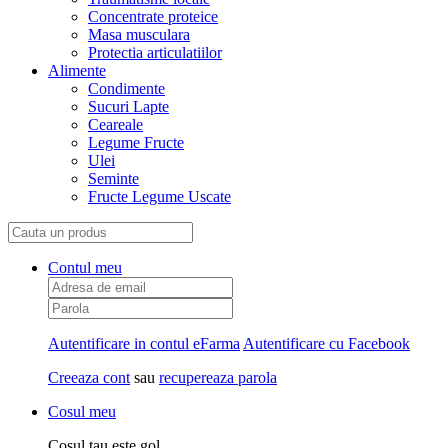
Concentrate proteice
Masa musculara
Protectia articulatiilor
Alimente
Condimente
Sucuri Lapte
Ceareale
Legume Fructe
Ulei
Seminte
Fructe Legume Uscate
Contul meu
Autentificare in contul eFarma
Autentificare cu Facebook
Creeaza cont
sau
recupereaza parola
Cosul meu
Cosul tau este gol