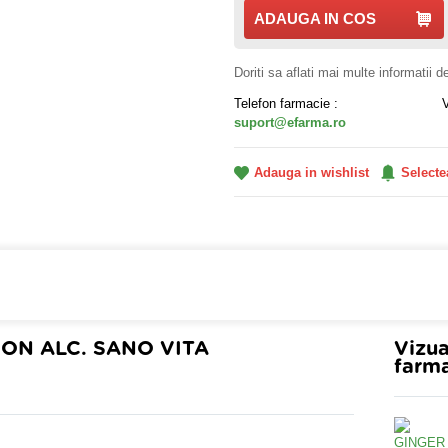
ADAUGA IN COS
Doriti sa aflati mai multe informatii 
Telefon farmacie :
suport@efarma.ro
Adauga in wishlist
Selecte
farmacia online eFarma si beneficiezi de transport gratuit
NON ALC. SANO VITA
Vizua
farma