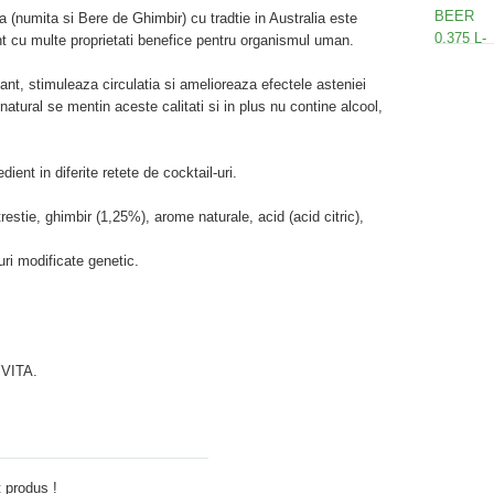
 (numita si Bere de Ghimbir) cu tradtie in Australia este
nt cu multe proprietati benefice pentru organismul uman.
ant, stimuleaza circulatia si amelioreaza efectele asteniei
 natural se mentin aceste calitati si in plus nu contine alcool,
ent in diferite retete de cocktail-uri.
estie, ghimbir (1,25%), arome naturale, acid (acid citric),
uri modificate genetic.
VITA.
Adauga comentariu
 produs !