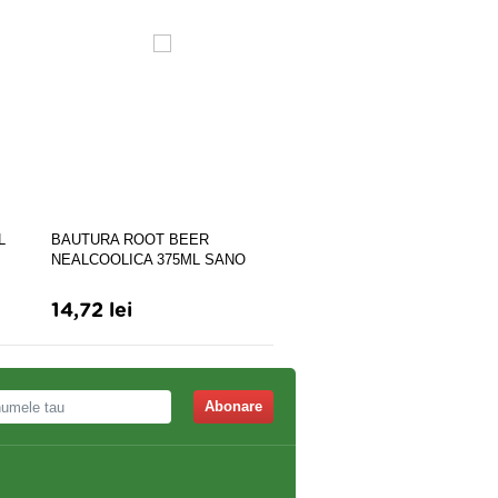
L
BAUTURA ROOT BEER
BAUTURA GRAPEFRUIT
NEALCOOLICA 375ML SANO
CARBOGAZOASA 375ML 
VITA
VITA
14,72 lei
15,76 lei
Abonare