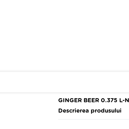
Cumpara de minim 299 lei
din 
GINGER BEER 0.375 L-
Descrierea produsului