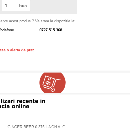
buc
despre acest produs ? Va stam la dispozitie la:
Vodafone
0727.515.368
aza o alerta de pret
!
lizari recente in
cia online
GINGER BEER 0.375 L-NON ALC.