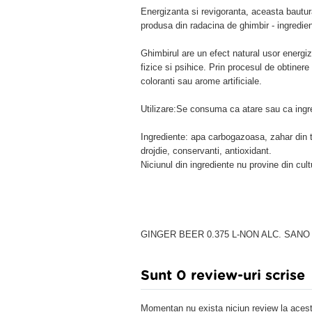
Energizanta si revigoranta, aceasta bautura
produsa din radacina de ghimbir - ingredie
Ghimbirul are un efect natural usor energiz
fizice si psihice. Prin procesul de obtinere
coloranti sau arome artificiale.
Utilizare:Se consuma ca atare sau ca ingredi
Ingrediente: apa carbogazoasa, zahar din tr
drojdie, conservanti, antioxidant.
Niciunul din ingrediente nu provine din cult
GINGER BEER 0.375 L-NON ALC. SANO 
Sunt 0 review-uri scrise
Momentan nu exista niciun review la acest