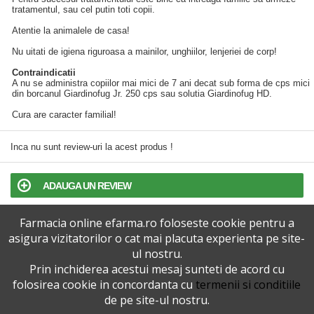
tratamentul, sau cel putin toti copii.
Atentie la animalele de casa!
Nu uitati de igiena riguroasa a mainilor, unghiilor, lenjeriei de corp!
Contraindicatii
A nu se administra copiilor mai mici de 7 ani decat sub forma de cps mici
din borcanul Giardinofug Jr. 250 cps sau solutia Giardinofug HD.
Cura are caracter familial!
Inca nu sunt review-uri la acest produs !
ADAUGA UN REVIEW
Farmacia online efarma.ro foloseste cookie pentru a
TERMENI SI CONDITII
asigura vizitatorilor o cat mai placuta experienta pe site-
ul nostru.
POLITICA DE CONFIDENTIALITATE
Prin inchiderea acestui mesaj sunteti de acord cu
folosirea cookie in concordanta cu
termenii si conditiile
VERSIUNEA DESKTOP
de pe site-ul nostru.