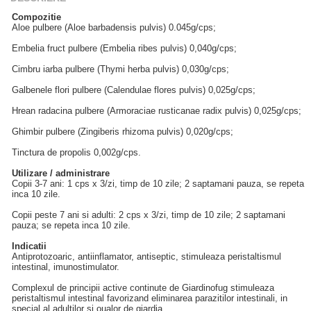
Compozitie
Aloe pulbere (Aloe barbadensis pulvis) 0.045g/cps;
Embelia fruct pulbere (Embelia ribes pulvis) 0,040g/cps;
Cimbru iarba pulbere (Thymi herba pulvis) 0,030g/cps;
Galbenele flori pulbere (Calendulae flores pulvis) 0,025g/cps;
Hrean radacina pulbere (Armoraciae rusticanae radix pulvis) 0,025g/cps;
Ghimbir pulbere (Zingiberis rhizoma pulvis) 0,020g/cps;
Tinctura de propolis 0,002g/cps.
Utilizare / administrare
Copii 3-7 ani: 1 cps x 3/zi, timp de 10 zile; 2 saptamani pauza, se repeta
inca 10 zile.
Copii peste 7 ani si adulti: 2 cps x 3/zi, timp de 10 zile; 2 saptamani
pauza; se repeta inca 10 zile.
Indicatii
Antiprotozoaric, antiinflamator, antiseptic, stimuleaza peristaltismul
intestinal, imunostimulator.
Complexul de principii active continute de Giardinofug stimuleaza
peristaltismul intestinal favorizand eliminarea parazitilor intestinali, in
special al adultilor si oualor de giardia.