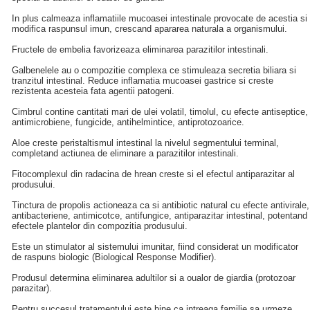
In plus calmeaza inflamatiile mucoasei intestinale provocate de acestia si
modifica raspunsul imun, crescand apararea naturala a organismului.
Fructele de embelia favorizeaza eliminarea parazitilor intestinali.
Galbenelele au o compozitie complexa ce stimuleaza secretia biliara si
tranzitul intestinal. Reduce inflamatia mucoasei gastrice si creste
rezistenta acesteia fata agentii patogeni.
Cimbrul contine cantitati mari de ulei volatil, timolul, cu efecte antiseptice,
antimicrobiene, fungicide, antihelmintice, antiprotozoarice.
Aloe creste peristaltismul intestinal la nivelul segmentului terminal,
completand actiunea de eliminare a parazitilor intestinali.
Fitocomplexul din radacina de hrean creste si el efectul antiparazitar al
produsului.
Tinctura de propolis actioneaza ca si antibiotic natural cu efecte antivirale,
antibacteriene, antimicotce, antifungice, antiparazitar intestinal, potentand
efectele plantelor din compozitia produsului.
Este un stimulator al sistemului imunitar, fiind considerat un modificator
de raspuns biologic (Biological Response Modifier).
Produsul determina eliminarea adultilor si a oualor de giardia (protozoar
parazitar).
Pentru succesul tratamentului este bine ca intreaga familie sa urmeze