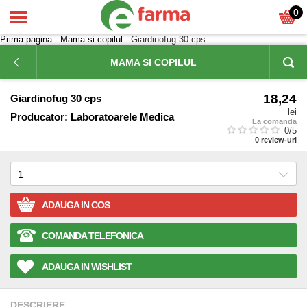
0
Prima pagina
-
Mama si copilul
- Giardinofug 30 cps
MAMA SI COPILUL
18,24
Giardinofug 30 cps
lei
Producator:
Laboratoarele Medica
La comanda
0
/5
0
review-uri
ADAUGA IN COS
COMANDA TELEFONICA
ADAUGA IN WISHLIST
DESCRIERE